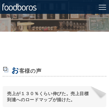
: Attempt
Skip
to read
to
_html/wp-
on
/home/foodboros/fo
13
Warning
property
content
line
content/themes/foo
"cat_name"
on null in
お
客様の声
売上が１３０％くらい伸びた。売上目標
到達へのロードマップが描けた。