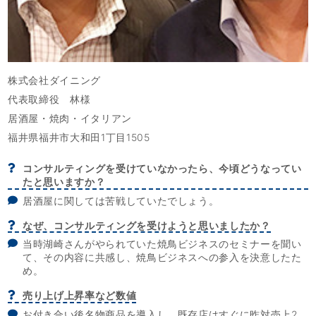
株式会社ダイニング
代表取締役 林様
居酒屋・焼肉・イタリアン
福井県福井市大和田1丁目1505
コンサルティングを受けていなかったら、今頃どうなってい
たと思いますか？
居酒屋に関しては苦戦していたでしょう。
なぜ、コンサルティングを受けようと思いましたか？
当時湖崎さんがやられていた焼鳥ビジネスのセミナーを聞い
て、その内容に共感し、焼鳥ビジネスへの参入を決意したた
め。
売り上げ上昇率など数値
お付き合い後名物商品を導入し、既存店はすぐに昨対売上2