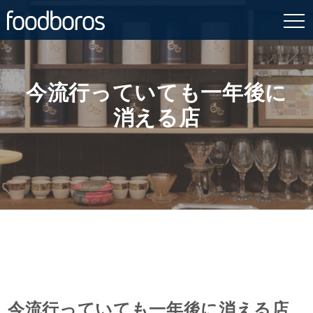
Skip
to
content
今流行っていても一年後に
消える店
今流行っていても一年後に消える店