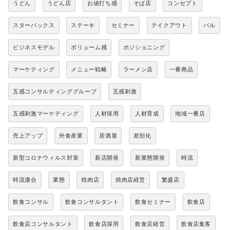
うどん
うどん店
お値打ち感
そば店
コンセプト
スターバックス
ステーキ
セミナー
テイクアウト
バル
ビジネスモデル
ボリューム感
ポジショニング
マーケティング
メニュー戦略
ラーメン店
一番商品
五感コンサルティンググループ
五感刺激
五感刺激マーケティング
人材採用
人材育成
地域一番店
売上アップ
外食産業
居酒屋
差別化
新型コロナウィルス対策
新店開発
新業態開発
時流
時流適合
業態
焼肉店
焼肉店経営
繁盛店
飲食コンサル
飲食コンサルタント
飲食セミナー
飲食店
飲食店コンサルタント
飲食店採用
飲食店経営
飲食店集客