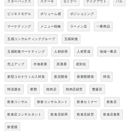
スターバックス
ステーキ
セミナー
テイクアウト
バル
ビジネスモデル
ボリューム感
ポジショニング
マーケティング
メニュー戦略
ラーメン店
一番商品
五感コンサルティンググループ
五感刺激
五感刺激マーケティング
人材採用
人材育成
地域一番店
売上アップ
外食産業
居酒屋
差別化
新型コロナウィルス対策
新店開発
新業態開発
時流
時流適合
業態
焼肉店
焼肉店経営
繁盛店
飲食コンサル
飲食コンサルタント
飲食セミナー
飲食店
飲食店コンサルタント
飲食店採用
飲食店経営
飲食店集客
鮮度感