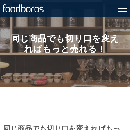
Skip
to
content
同じ商品でも切り口を変え
ればもっと売れる！
同じ商品でも切り口を変えればもっ