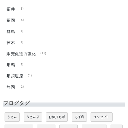
福井
(5)
福岡
(4)
群馬
(1)
茨木
(1)
販売促進力強化
(19)
那覇
(1)
那須塩原
(1)
静岡
(3)
ブログタグ
うどん
うどん店
お値打ち感
そば店
コンセプト