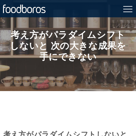
Skip
to
content
考え方がパラダイムシフト
しないと 次の大きな成果を
手にできない
考え方がパラダイムシフトしないと