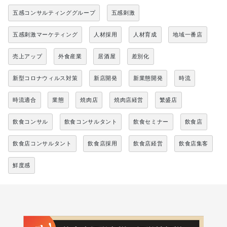
五感コンサルティンググループ
五感刺激
五感刺激マーケティング
人材採用
人材育成
地域一番店
売上アップ
外食産業
居酒屋
差別化
新型コロナウィルス対策
新店開発
新業態開発
時流
時流適合
業態
焼肉店
焼肉店経営
繁盛店
飲食コンサル
飲食コンサルタント
飲食セミナー
飲食店
飲食店コンサルタント
飲食店採用
飲食店経営
飲食店集客
鮮度感