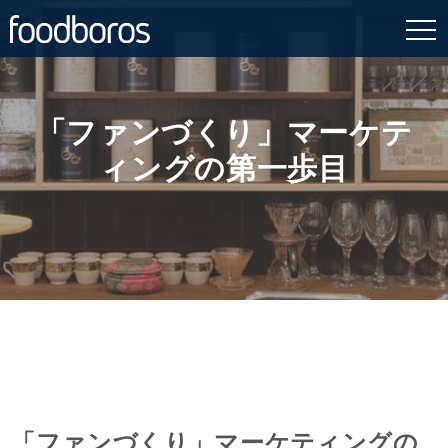
Skip
to
content
「ファンづくり」マーケテ
ィングの第一歩目
「ファンづくり」マーケティングの