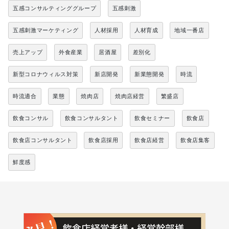
五感コンサルティンググループ
五感刺激
五感刺激マーケティング
人材採用
人材育成
地域一番店
売上アップ
外食産業
居酒屋
差別化
新型コロナウィルス対策
新店開発
新業態開発
時流
時流適合
業態
焼肉店
焼肉店経営
繁盛店
飲食コンサル
飲食コンサルタント
飲食セミナー
飲食店
飲食店コンサルタント
飲食店採用
飲食店経営
飲食店集客
鮮度感