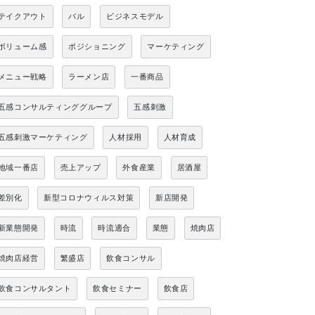
テイクアウト
バル
ビジネスモデル
ボリューム感
ポジショニング
マーケティング
メニュー戦略
ラーメン店
一番商品
五感コンサルティンググループ
五感刺激
五感刺激マーケティング
人材採用
人材育成
地域一番店
売上アップ
外食産業
居酒屋
差別化
新型コロナウィルス対策
新店開発
新業態開発
時流
時流適合
業態
焼肉店
焼肉店経営
繁盛店
飲食コンサル
飲食コンサルタント
飲食セミナー
飲食店