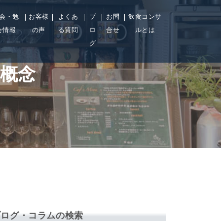
会・勉
お客様
よくあ
ブ
お問
飲食コンサ
会情報
の声
る質問
ロ
合せ
ルとは
グ
概念
ブログ・コラムの検索