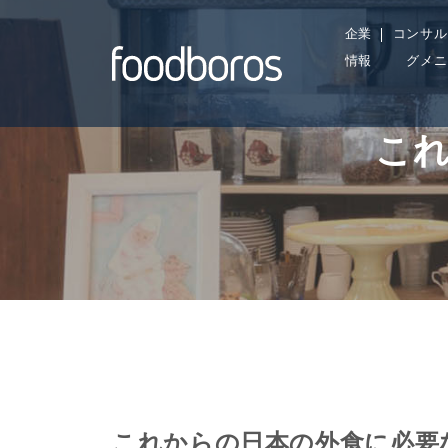
Skip
企業
コンサル
to
情報
グメニ
content
こ
これからの日本の外食に必要