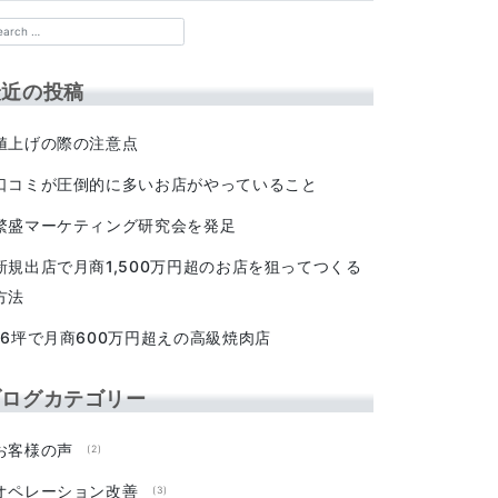
最近の投稿
値上げの際の注意点
口コミが圧倒的に多いお店がやっていること
繁盛マーケティング研究会を発足
新規出店で月商1,500万円超のお店を狙ってつくる
方法
16坪で月商600万円超えの高級焼肉店
ブログカテゴリー
お客様の声
(2)
オペレーション改善
(3)