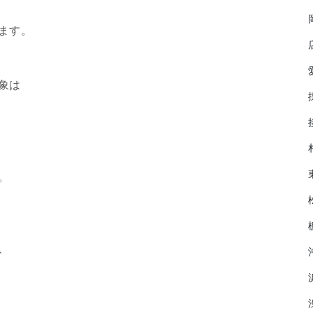
ます。
象は
。
、