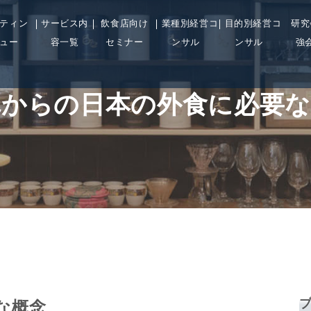
ティン
サービス内
飲食店向け
業種別経営コ
目的別経営コ
研究
ュー
容一覧
セミナー
ンサル
ンサル
強
れからの日本の外食に必要な
な概念