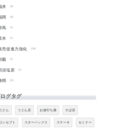
福井
(5)
福岡
(4)
群馬
(1)
茨木
(1)
販売促進力強化
(19)
那覇
(1)
那須塩原
(1)
静岡
(3)
ブログタグ
うどん
うどん店
お値打ち感
そば店
コンセプト
スターバックス
ステーキ
セミナー