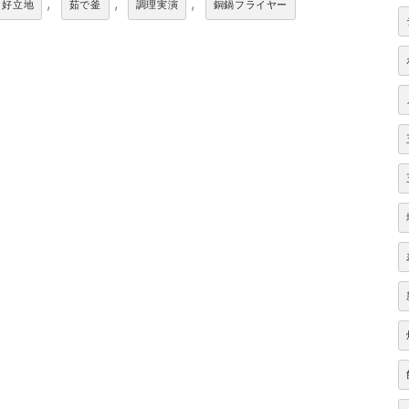
,
,
,
好立地
茹で釜
調理実演
銅鍋フライヤー