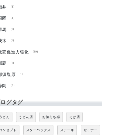
福井
(5)
福岡
(4)
群馬
(1)
茨木
(1)
販売促進力強化
(19)
那覇
(1)
那須塩原
(1)
静岡
(3)
ブログタグ
うどん
うどん店
お値打ち感
そば店
コンセプト
スターバックス
ステーキ
セミナー