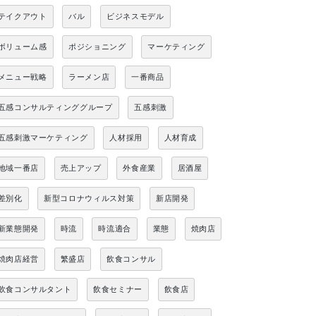
テイクアウト
バル
ビジネスモデル
ボリューム感
ポジショニング
マーケティング
メニュー戦略
ラーメン店
一番商品
五感コンサルティンググループ
五感刺激
五感刺激マーケティング
人材採用
人材育成
地域一番店
売上アップ
外食産業
居酒屋
差別化
新型コロナウィルス対策
新店開発
新業態開発
時流
時流適合
業態
焼肉店
焼肉店経営
繁盛店
飲食コンサル
飲食コンサルタント
飲食セミナー
飲食店