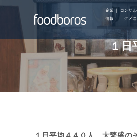
Skip
企業
コンサル
to
情報
グメニ
content
１日
１日平均４４０人、大繁盛の