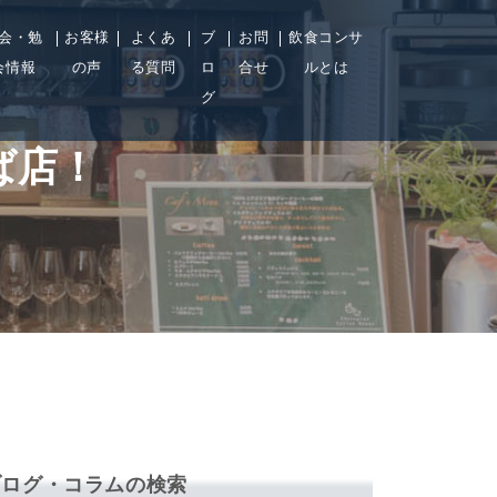
会・勉
お客様
よくあ
ブ
お問
飲食コンサ
会情報
の声
る質問
ロ
合せ
ルとは
グ
ば店！
ブログ・コラムの検索