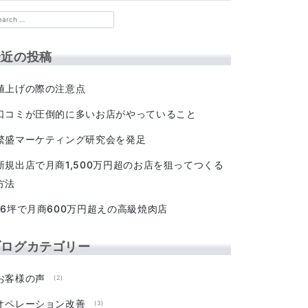
最近の投稿
値上げの際の注意点
口コミが圧倒的に多いお店がやっていること
繁盛マーケティング研究会を発足
新規出店で月商1,500万円超のお店を狙ってつくる
方法
16坪で月商600万円超えの高級焼肉店
ブログカテゴリー
お客様の声
(2)
オペレーション改善
(3)