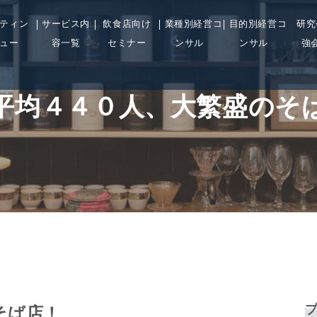
ティン
サービス内
飲食店向け
業種別経営コ
目的別経営コ
研究
ュー
容一覧
セミナー
ンサル
ンサル
強
平均４４０人、大繁盛のそ
そば店！