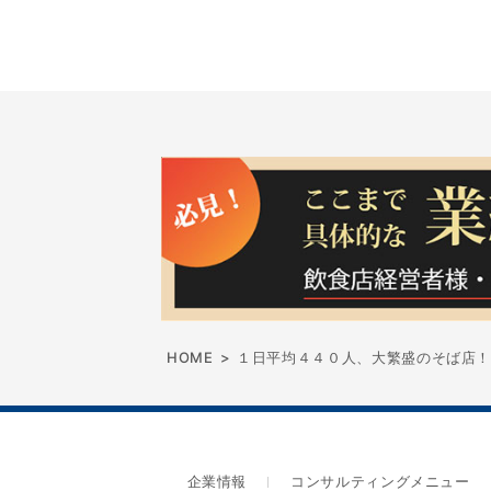
HOME
>
１日平均４４０人、大繁盛のそば店
企業情報
コンサルティングメニュー