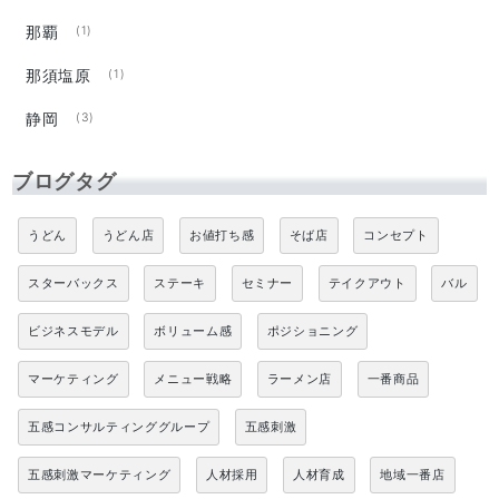
那覇
(1)
那須塩原
(1)
静岡
(3)
ブログタグ
うどん
うどん店
お値打ち感
そば店
コンセプト
スターバックス
ステーキ
セミナー
テイクアウト
バル
ビジネスモデル
ボリューム感
ポジショニング
マーケティング
メニュー戦略
ラーメン店
一番商品
五感コンサルティンググループ
五感刺激
五感刺激マーケティング
人材採用
人材育成
地域一番店