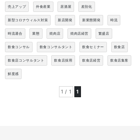
売上アップ
外食産業
居酒屋
差別化
新型コロナウィルス対策
新店開発
新業態開発
時流
時流適合
業態
焼肉店
焼肉店経営
繁盛店
飲食コンサル
飲食コンサルタント
飲食セミナー
飲食店
飲食店コンサルタント
飲食店採用
飲食店経営
飲食店集客
鮮度感
1 / 1
1