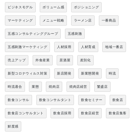
ビジネスモデル
ボリューム感
ポジショニング
マーケティング
メニュー戦略
ラーメン店
一番商品
五感コンサルティンググループ
五感刺激
五感刺激マーケティング
人材採用
人材育成
地域一番店
売上アップ
外食産業
居酒屋
差別化
新型コロナウィルス対策
新店開発
新業態開発
時流
時流適合
業態
焼肉店
焼肉店経営
繁盛店
飲食コンサル
飲食コンサルタント
飲食セミナー
飲食店
飲食店コンサルタント
飲食店採用
飲食店経営
飲食店集客
鮮度感