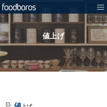
Skip
to
content
値上げ
値
上げ