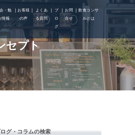
会・勉
お客様
よくあ
ブ
お問
飲食コンサ
会情報
の声
る質問
ロ
合せ
ルとは
グ
ンセプト
ブログ・コラムの検索