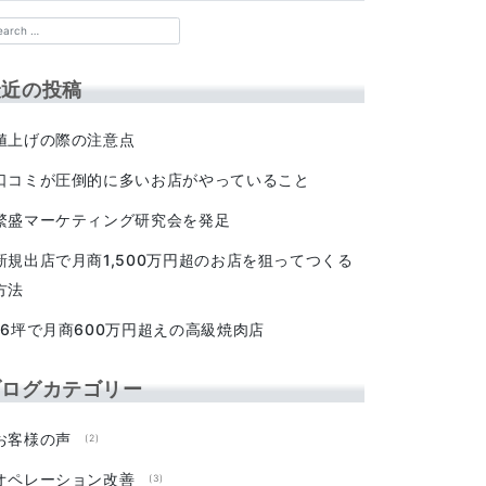
最近の投稿
値上げの際の注意点
口コミが圧倒的に多いお店がやっていること
繁盛マーケティング研究会を発足
新規出店で月商1,500万円超のお店を狙ってつくる
方法
16坪で月商600万円超えの高級焼肉店
ブログカテゴリー
お客様の声
(2)
オペレーション改善
(3)