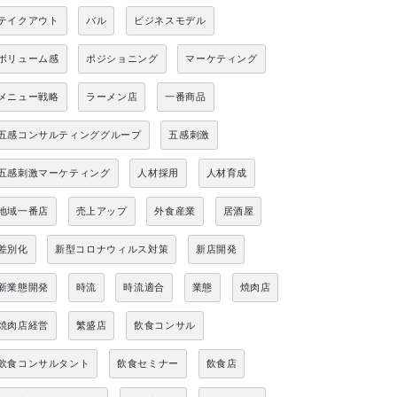
テイクアウト
バル
ビジネスモデル
ボリューム感
ポジショニング
マーケティング
メニュー戦略
ラーメン店
一番商品
五感コンサルティンググループ
五感刺激
五感刺激マーケティング
人材採用
人材育成
地域一番店
売上アップ
外食産業
居酒屋
差別化
新型コロナウィルス対策
新店開発
新業態開発
時流
時流適合
業態
焼肉店
焼肉店経営
繁盛店
飲食コンサル
飲食コンサルタント
飲食セミナー
飲食店