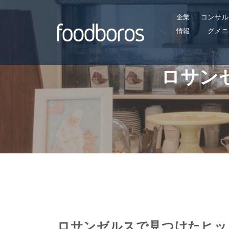
Skip
企業
コンサル
to
情報
グメニ
content
ロサン
ロサンゼルスで見つけたヒッ