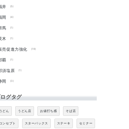
福井
(5)
福岡
(4)
群馬
(1)
茨木
(1)
販売促進力強化
(19)
那覇
(1)
那須塩原
(1)
静岡
(3)
ブログタグ
うどん
うどん店
お値打ち感
そば店
コンセプト
スターバックス
ステーキ
セミナー