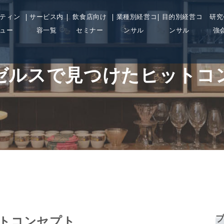
ティン
サービス内
飲食店向け
業種別経営コ
目的別経営コ
研究
ュー
容一覧
セミナー
ンサル
ンサル
強
ゼルスで見つけたヒットコ
トコンセプト