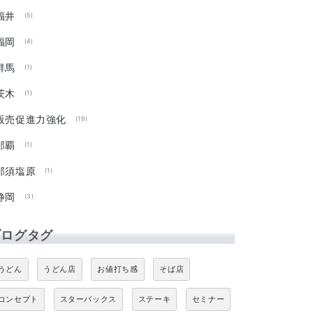
福井
(5)
福岡
(4)
群馬
(1)
茨木
(1)
販売促進力強化
(19)
那覇
(1)
那須塩原
(1)
静岡
(3)
ブログタグ
うどん
うどん店
お値打ち感
そば店
コンセプト
スターバックス
ステーキ
セミナー