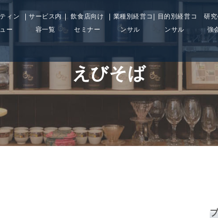
ティン
サービス内
飲食店向け
業種別経営コ
目的別経営コ
研究
ュー
容一覧
セミナー
ンサル
ンサル
強
えびそば