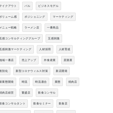
テイクアウト
バル
ビジネスモデル
ボリューム感
ポジショニング
マーケティング
メニュー戦略
ラーメン店
一番商品
五感コンサルティンググループ
五感刺激
五感刺激マーケティング
人材採用
人材育成
地域一番店
売上アップ
外食産業
居酒屋
差別化
新型コロナウィルス対策
新店開発
新業態開発
時流
時流適合
業態
焼肉店
焼肉店経営
繁盛店
飲食コンサル
飲食コンサルタント
飲食セミナー
飲食店