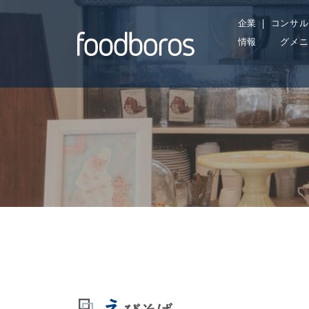
Skip
企業
コンサル
to
情報
グメニ
content
え