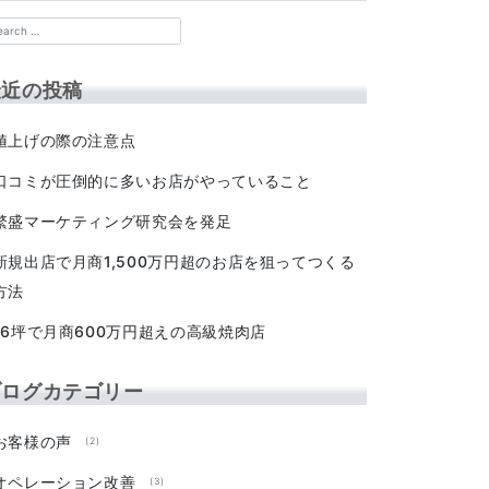
最近の投稿
値上げの際の注意点
口コミが圧倒的に多いお店がやっていること
繁盛マーケティング研究会を発足
新規出店で月商1,500万円超のお店を狙ってつくる
方法
16坪で月商600万円超えの高級焼肉店
ブログカテゴリー
お客様の声
(2)
オペレーション改善
(3)