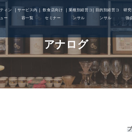
ティン
サービス内
飲食店向け
業種別経営コ
目的別経営コ
研究
ュー
容一覧
セミナー
ンサル
ンサル
強
アナログ