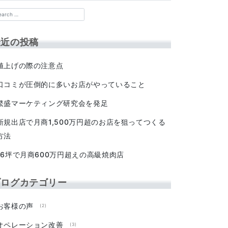
最近の投稿
値上げの際の注意点
口コミが圧倒的に多いお店がやっていること
繁盛マーケティング研究会を発足
新規出店で月商1,500万円超のお店を狙ってつくる
方法
16坪で月商600万円超えの高級焼肉店
ブログカテゴリー
お客様の声
(2)
オペレーション改善
(3)