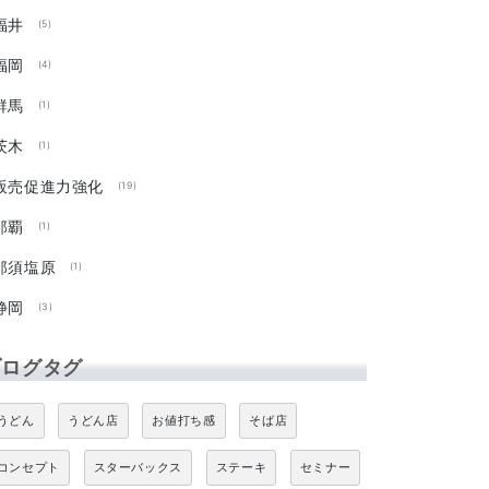
福井
(5)
福岡
(4)
群馬
(1)
茨木
(1)
販売促進力強化
(19)
那覇
(1)
那須塩原
(1)
静岡
(3)
ブログタグ
うどん
うどん店
お値打ち感
そば店
コンセプト
スターバックス
ステーキ
セミナー