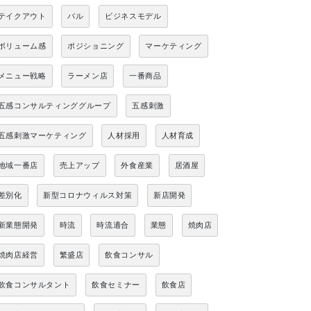
テイクアウト
バル
ビジネスモデル
ボリューム感
ポジショニング
マーケティング
メニュー戦略
ラーメン店
一番商品
五感コンサルティンググループ
五感刺激
五感刺激マーケティング
人材採用
人材育成
地域一番店
売上アップ
外食産業
居酒屋
差別化
新型コロナウィルス対策
新店開発
新業態開発
時流
時流適合
業態
焼肉店
焼肉店経営
繁盛店
飲食コンサル
飲食コンサルタント
飲食セミナー
飲食店