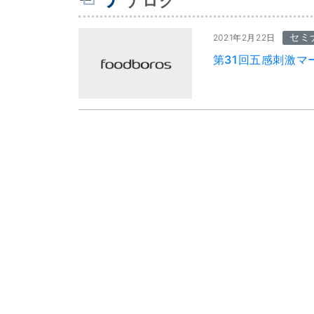
ナログ
セミ
2021年2月22日
第31回五感刺激マ