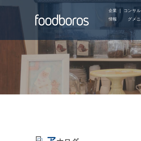
Skip
企業
コンサル
to
情報
グメニ
content
ア