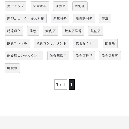
売上アップ
外食産業
居酒屋
差別化
新型コロナウィルス対策
新店開発
新業態開発
時流
時流適合
業態
焼肉店
焼肉店経営
繁盛店
飲食コンサル
飲食コンサルタント
飲食セミナー
飲食店
飲食店コンサルタント
飲食店採用
飲食店経営
飲食店集客
鮮度感
1 / 1
1