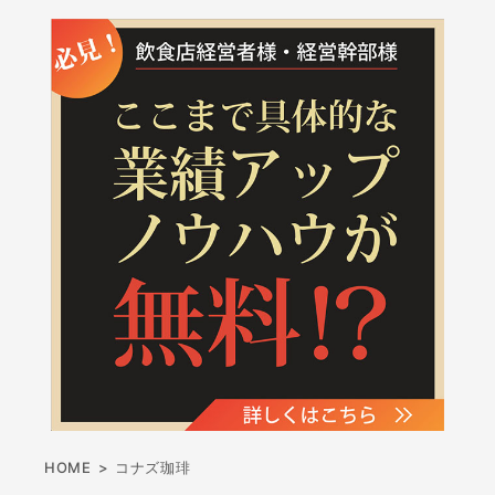
HOME
>
コナズ珈琲