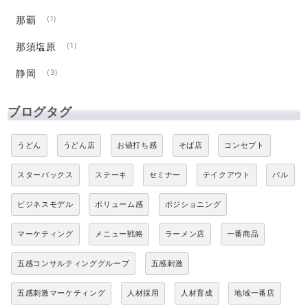
那覇
(1)
那須塩原
(1)
静岡
(3)
ブログタグ
うどん
うどん店
お値打ち感
そば店
コンセプト
スターバックス
ステーキ
セミナー
テイクアウト
バル
ビジネスモデル
ボリューム感
ポジショニング
マーケティング
メニュー戦略
ラーメン店
一番商品
五感コンサルティンググループ
五感刺激
五感刺激マーケティング
人材採用
人材育成
地域一番店