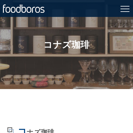
Skip
to
content
コナズ珈琲
コ
ナズ珈琲