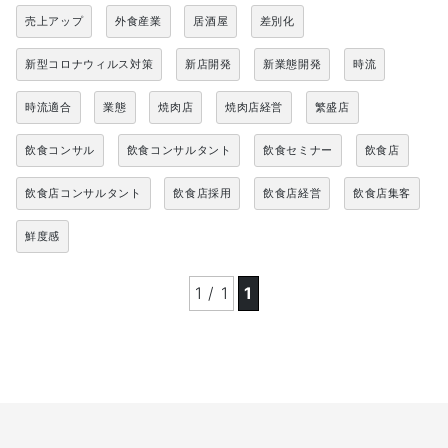
売上アップ
外食産業
居酒屋
差別化
新型コロナウィルス対策
新店開発
新業態開発
時流
時流適合
業態
焼肉店
焼肉店経営
繁盛店
飲食コンサル
飲食コンサルタント
飲食セミナー
飲食店
飲食店コンサルタント
飲食店採用
飲食店経営
飲食店集客
鮮度感
1 / 1
1