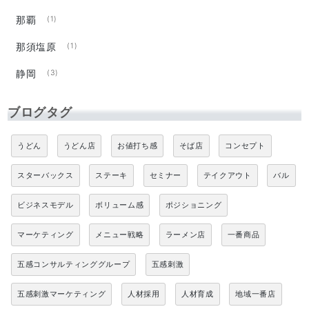
那覇
(1)
那須塩原
(1)
静岡
(3)
ブログタグ
うどん
うどん店
お値打ち感
そば店
コンセプト
スターバックス
ステーキ
セミナー
テイクアウト
バル
ビジネスモデル
ボリューム感
ポジショニング
マーケティング
メニュー戦略
ラーメン店
一番商品
五感コンサルティンググループ
五感刺激
五感刺激マーケティング
人材採用
人材育成
地域一番店