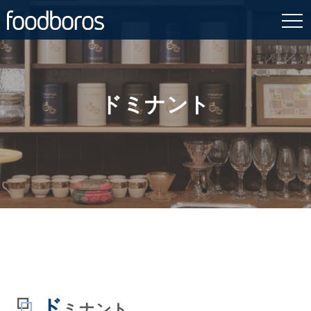
Skip
to
content
ドミナント
ド
ミナント