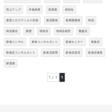
売上アップ
外食産業
居酒屋
差別化
新型コロナウィルス対策
新店開発
新業態開発
時流
時流適合
業態
焼肉店
焼肉店経営
繁盛店
飲食コンサル
飲食コンサルタント
飲食セミナー
飲食店
飲食店コンサルタント
飲食店採用
飲食店経営
飲食店集客
鮮度感
1 / 1
1