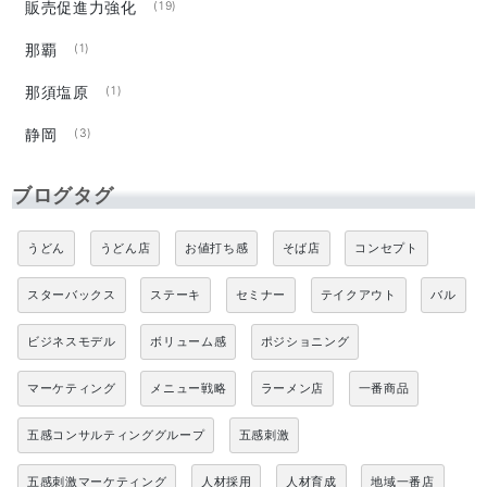
販売促進力強化
(19)
那覇
(1)
那須塩原
(1)
静岡
(3)
ブログタグ
うどん
うどん店
お値打ち感
そば店
コンセプト
スターバックス
ステーキ
セミナー
テイクアウト
バル
ビジネスモデル
ボリューム感
ポジショニング
マーケティング
メニュー戦略
ラーメン店
一番商品
五感コンサルティンググループ
五感刺激
五感刺激マーケティング
人材採用
人材育成
地域一番店