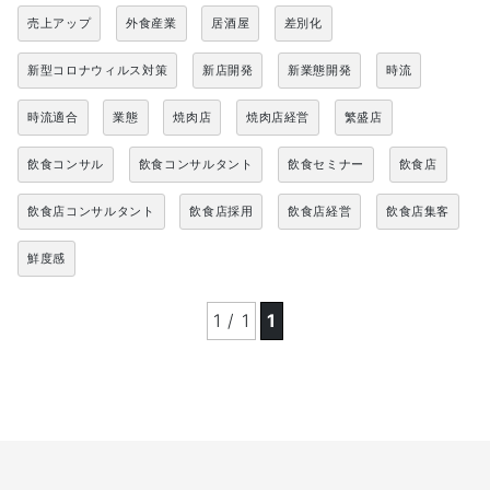
売上アップ
外食産業
居酒屋
差別化
新型コロナウィルス対策
新店開発
新業態開発
時流
時流適合
業態
焼肉店
焼肉店経営
繁盛店
飲食コンサル
飲食コンサルタント
飲食セミナー
飲食店
飲食店コンサルタント
飲食店採用
飲食店経営
飲食店集客
鮮度感
1 / 1
1