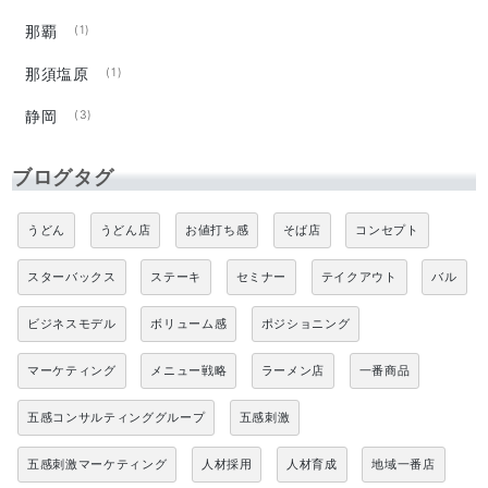
那覇
(1)
那須塩原
(1)
静岡
(3)
ブログタグ
うどん
うどん店
お値打ち感
そば店
コンセプト
スターバックス
ステーキ
セミナー
テイクアウト
バル
ビジネスモデル
ボリューム感
ポジショニング
マーケティング
メニュー戦略
ラーメン店
一番商品
五感コンサルティンググループ
五感刺激
五感刺激マーケティング
人材採用
人材育成
地域一番店