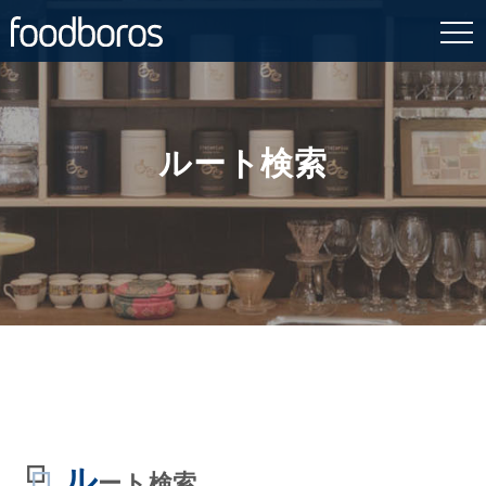
Skip
to
content
ルート検索
ル
ート検索