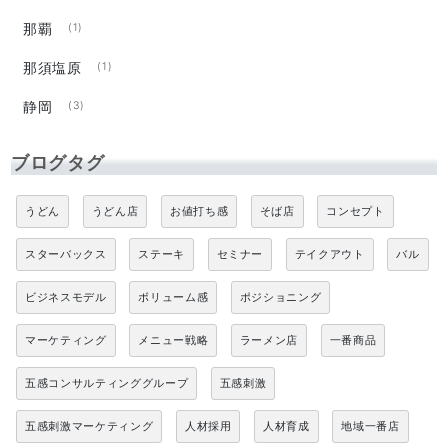
那覇
(1)
那須塩原
(1)
静岡
(3)
ブログタグ
うどん
うどん店
お値打ち感
そば店
コンセプト
スターバックス
ステーキ
セミナー
テイクアウト
バル
ビジネスモデル
ボリューム感
ポジショニング
マーケティング
メニュー戦略
ラーメン店
一番商品
五感コンサルティンググループ
五感刺激
五感刺激マーケティング
人材採用
人材育成
地域一番店