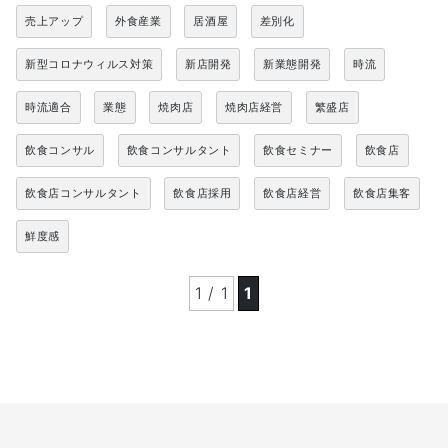
売上アップ
外食産業
居酒屋
差別化
新型コロナウィルス対策
新店開発
新業態開発
時流
時流適合
業態
焼肉店
焼肉店経営
繁盛店
飲食コンサル
飲食コンサルタント
飲食セミナー
飲食店
飲食店コンサルタント
飲食店採用
飲食店経営
飲食店集客
鮮度感
1 / 1
1