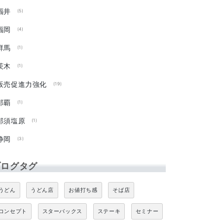
福井
(5)
福岡
(4)
群馬
(1)
茨木
(1)
販売促進力強化
(19)
那覇
(1)
那須塩原
(1)
静岡
(3)
ブログタグ
うどん
うどん店
お値打ち感
そば店
コンセプト
スターバックス
ステーキ
セミナー