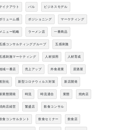
テイクアウト
バル
ビジネスモデル
ボリューム感
ポジショニング
マーケティング
メニュー戦略
ラーメン店
一番商品
五感コンサルティンググループ
五感刺激
五感刺激マーケティング
人材採用
人材育成
地域一番店
売上アップ
外食産業
居酒屋
差別化
新型コロナウィルス対策
新店開発
新業態開発
時流
時流適合
業態
焼肉店
焼肉店経営
繁盛店
飲食コンサル
飲食コンサルタント
飲食セミナー
飲食店