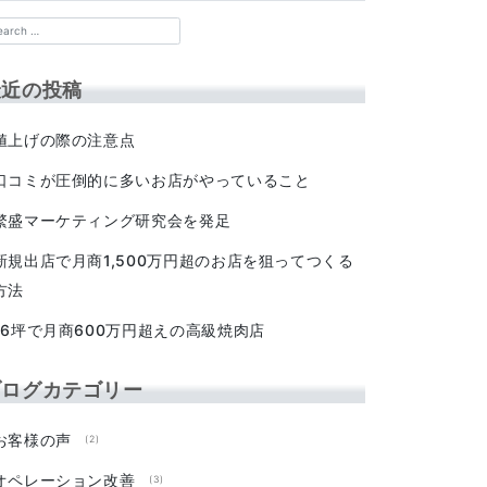
最近の投稿
値上げの際の注意点
口コミが圧倒的に多いお店がやっていること
繁盛マーケティング研究会を発足
新規出店で月商1,500万円超のお店を狙ってつくる
方法
16坪で月商600万円超えの高級焼肉店
ブログカテゴリー
お客様の声
(2)
オペレーション改善
(3)