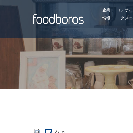
Skip
企業
コンサル
to
情報
グメニ
content
ワ