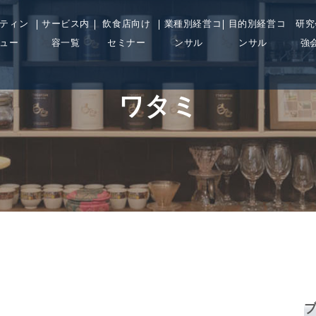
ティン
サービス内
飲食店向け
業種別経営コ
目的別経営コ
研究
ュー
容一覧
セミナー
ンサル
ンサル
強
ワタミ