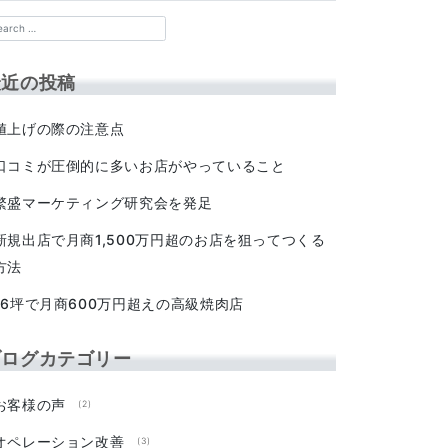
最近の投稿
値上げの際の注意点
口コミが圧倒的に多いお店がやっていること
繁盛マーケティング研究会を発足
新規出店で月商1,500万円超のお店を狙ってつくる
方法
16坪で月商600万円超えの高級焼肉店
ブログカテゴリー
お客様の声
(2)
オペレーション改善
(3)