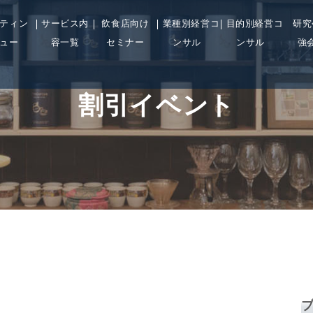
ティン
サービス内
飲食店向け
業種別経営コ
目的別経営コ
研究
ュー
容一覧
セミナー
ンサル
ンサル
強
割引イベント