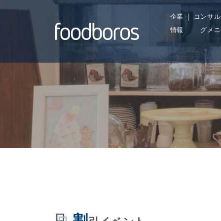
Skip
企業
コンサル
to
情報
グメニ
content
割