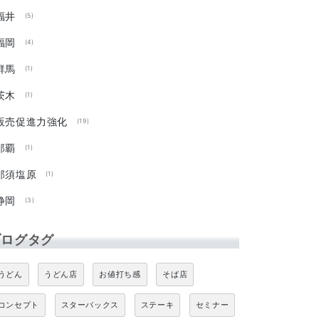
福井
(5)
福岡
(4)
群馬
(1)
茨木
(1)
販売促進力強化
(19)
那覇
(1)
那須塩原
(1)
静岡
(3)
ブログタグ
うどん
うどん店
お値打ち感
そば店
コンセプト
スターバックス
ステーキ
セミナー