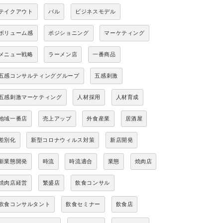
テイクアウト
バル
ビジネスモデル
ボリューム感
ポジショニング
マーケティング
メニュー戦略
ラーメン店
一番商品
五感コンサルティンググループ
五感刺激
五感刺激マーケティング
人材採用
人材育成
地域一番店
売上アップ
外食産業
居酒屋
差別化
新型コロナウィルス対策
新店開発
新業態開発
時流
時流適合
業態
焼肉店
焼肉店経営
繁盛店
飲食コンサル
飲食コンサルタント
飲食セミナー
飲食店