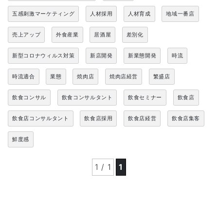
五感刺激マーケティング
人材採用
人材育成
地域一番店
売上アップ
外食産業
居酒屋
差別化
新型コロナウィルス対策
新店開発
新業態開発
時流
時流適合
業態
焼肉店
焼肉店経営
繁盛店
飲食コンサル
飲食コンサルタント
飲食セミナー
飲食店
飲食店コンサルタント
飲食店採用
飲食店経営
飲食店集客
鮮度感
1 / 1
1