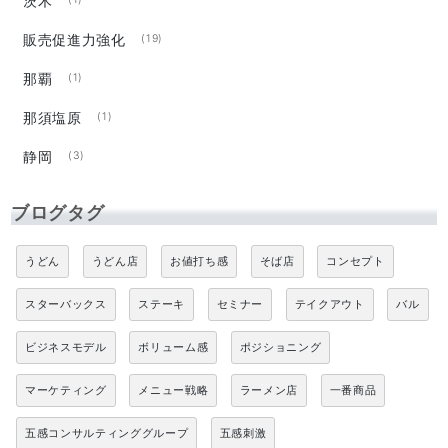
茨木
販売促進力強化
(19)
那覇
(1)
那須塩原
(1)
静岡
(3)
ブログタグ
うどん
うどん店
お値打ち感
そば店
コンセプト
スターバックス
ステーキ
セミナー
テイクアウト
バル
ビジネスモデル
ボリューム感
ポジショニング
マーケティング
メニュー戦略
ラーメン店
一番商品
五感コンサルティンググループ
五感刺激