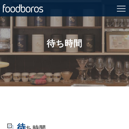
Skip
to
content
待ち時間
待
ち時間