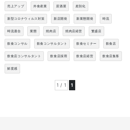
売上アップ
外食産業
居酒屋
差別化
新型コロナウィルス対策
新店開発
新業態開発
時流
時流適合
業態
焼肉店
焼肉店経営
繁盛店
飲食コンサル
飲食コンサルタント
飲食セミナー
飲食店
飲食店コンサルタント
飲食店採用
飲食店経営
飲食店集客
鮮度感
1 / 1
1