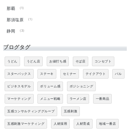
那覇
(1)
那須塩原
(1)
静岡
(3)
ブログタグ
うどん
うどん店
お値打ち感
そば店
コンセプト
スターバックス
ステーキ
セミナー
テイクアウト
バル
ビジネスモデル
ボリューム感
ポジショニング
マーケティング
メニュー戦略
ラーメン店
一番商品
五感コンサルティンググループ
五感刺激
五感刺激マーケティング
人材採用
人材育成
地域一番店