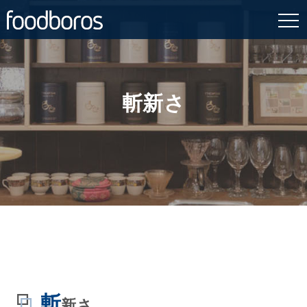
Skip
to
content
斬新さ
斬
新さ