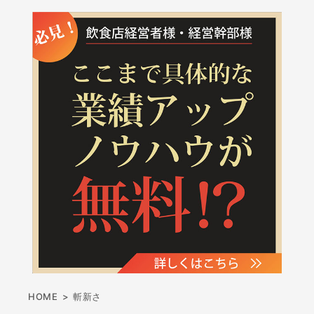
HOME
>
斬新さ