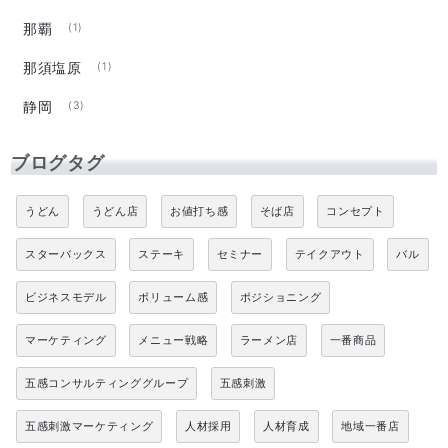
那覇
(1)
那須塩原
(1)
静岡
(3)
ブログタグ
うどん
うどん店
お値打ち感
そば店
コンセプト
スターバックス
ステーキ
セミナー
テイクアウト
バル
ビジネスモデル
ボリューム感
ポジショニング
マーケティング
メニュー戦略
ラーメン店
一番商品
五感コンサルティンググループ
五感刺激
五感刺激マーケティング
人材採用
人材育成
地域一番店