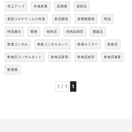
売上アップ
外食産業
居酒屋
差別化
新型コロナウィルス対策
新店開発
新業態開発
時流
時流適合
業態
焼肉店
焼肉店経営
繁盛店
飲食コンサル
飲食コンサルタント
飲食セミナー
飲食店
飲食店コンサルタント
飲食店採用
飲食店経営
飲食店集客
鮮度感
1 / 1
1