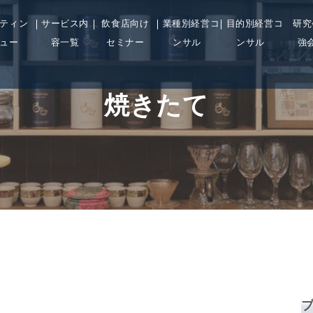
ティン
サービス内
飲食店向け
業種別経営コ
目的別経営コ
研究
ュー
容一覧
セミナー
ンサル
ンサル
強
焼きたて