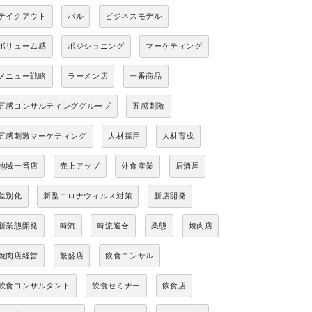
テイクアウト
バル
ビジネスモデル
ボリューム感
ポジショニング
マーケティング
メニュー戦略
ラーメン店
一番商品
五感コンサルティンググループ
五感刺激
五感刺激マーケティング
人材採用
人材育成
地域一番店
売上アップ
外食産業
居酒屋
差別化
新型コロナウィルス対策
新店開発
新業態開発
時流
時流適合
業態
焼肉店
焼肉店経営
繁盛店
飲食コンサル
飲食コンサルタント
飲食セミナー
飲食店