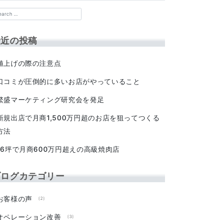
最近の投稿
値上げの際の注意点
口コミが圧倒的に多いお店がやっていること
繁盛マーケティング研究会を発足
新規出店で月商1,500万円超のお店を狙ってつくる
方法
16坪で月商600万円超えの高級焼肉店
ブログカテゴリー
お客様の声
(2)
オペレーション改善
(3)