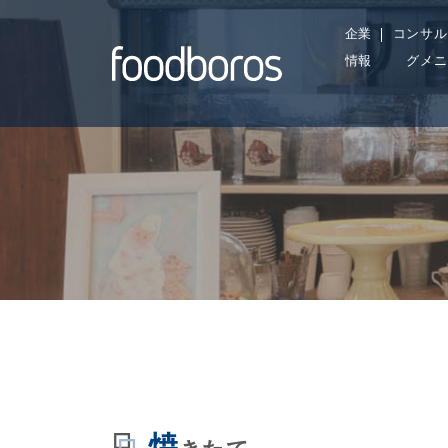
Skip
企業
コンサル
to
情報
グメニ
content
焼