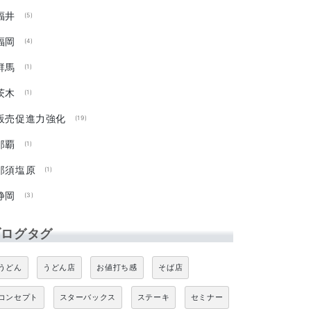
福井
(5)
福岡
(4)
群馬
(1)
茨木
(1)
販売促進力強化
(19)
那覇
(1)
那須塩原
(1)
静岡
(3)
ブログタグ
うどん
うどん店
お値打ち感
そば店
コンセプト
スターバックス
ステーキ
セミナー