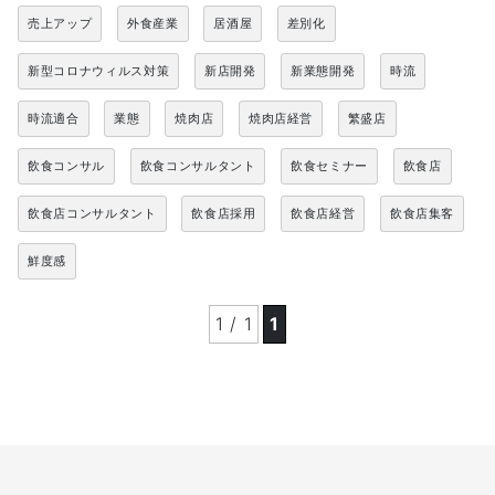
売上アップ
外食産業
居酒屋
差別化
新型コロナウィルス対策
新店開発
新業態開発
時流
時流適合
業態
焼肉店
焼肉店経営
繁盛店
飲食コンサル
飲食コンサルタント
飲食セミナー
飲食店
飲食店コンサルタント
飲食店採用
飲食店経営
飲食店集客
鮮度感
1 / 1
1