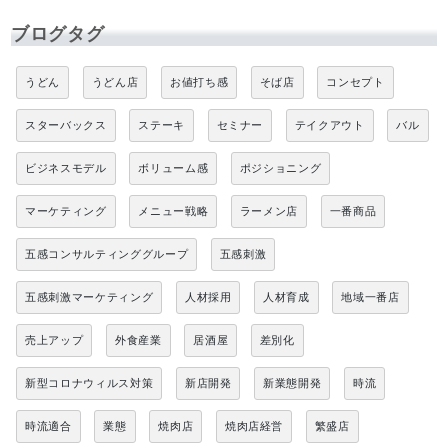
ブログタグ
うどん
うどん店
お値打ち感
そば店
コンセプト
スターバックス
ステーキ
セミナー
テイクアウト
バル
ビジネスモデル
ボリューム感
ポジショニング
マーケティング
メニュー戦略
ラーメン店
一番商品
五感コンサルティンググループ
五感刺激
五感刺激マーケティング
人材採用
人材育成
地域一番店
売上アップ
外食産業
居酒屋
差別化
新型コロナウィルス対策
新店開発
新業態開発
時流
時流適合
業態
焼肉店
焼肉店経営
繁盛店