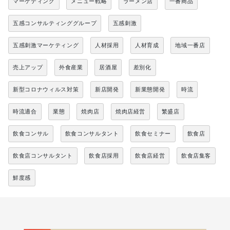
マーケティング
メニュー戦略
ラーメン店
一番商品
五感コンサルティンググループ
五感刺激
五感刺激マーケティング
人材採用
人材育成
地域一番店
売上アップ
外食産業
居酒屋
差別化
新型コロナウィルス対策
新店開発
新業態開発
時流
時流適合
業態
焼肉店
焼肉店経営
繁盛店
飲食コンサル
飲食コンサルタント
飲食セミナー
飲食店
飲食店コンサルタント
飲食店採用
飲食店経営
飲食店集客
鮮度感