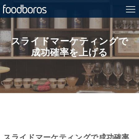
Skip
to
content
スライドマーケティングで
成功確率を上げる
スライドマーケティングで成功確率