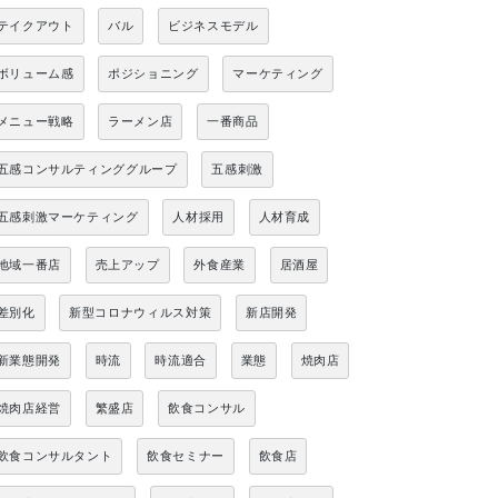
テイクアウト
バル
ビジネスモデル
ボリューム感
ポジショニング
マーケティング
メニュー戦略
ラーメン店
一番商品
五感コンサルティンググループ
五感刺激
五感刺激マーケティング
人材採用
人材育成
地域一番店
売上アップ
外食産業
居酒屋
差別化
新型コロナウィルス対策
新店開発
新業態開発
時流
時流適合
業態
焼肉店
焼肉店経営
繁盛店
飲食コンサル
飲食コンサルタント
飲食セミナー
飲食店