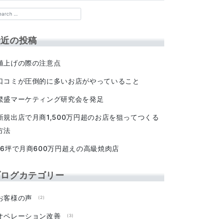
最近の投稿
値上げの際の注意点
口コミが圧倒的に多いお店がやっていること
繁盛マーケティング研究会を発足
新規出店で月商1,500万円超のお店を狙ってつくる
方法
16坪で月商600万円超えの高級焼肉店
ブログカテゴリー
お客様の声
(2)
オペレーション改善
(3)