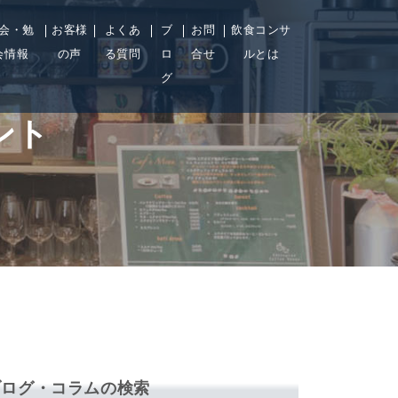
会・勉
お客様
よくあ
ブ
お問
飲食コンサ
会情報
の声
る質問
ロ
合せ
ルとは
グ
ント
ブログ・コラムの検索