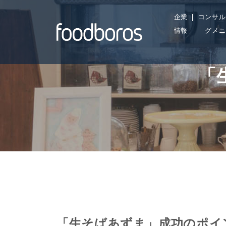
Skip
企業
コンサル
to
情報
グメニ
content
「
「生そばあずま」成功のポイ