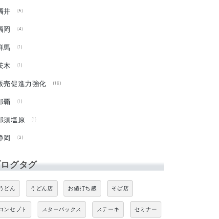
福井
(5)
福岡
(4)
群馬
(1)
茨木
(1)
販売促進力強化
(19)
那覇
(1)
那須塩原
(1)
静岡
(3)
ブログタグ
うどん
うどん店
お値打ち感
そば店
コンセプト
スターバックス
ステーキ
セミナー