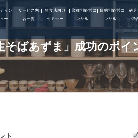
ティン
サービス内
飲食店向け
業種別経営コ
目的別経営コ
研究
ュー
容一覧
セミナー
ンサル
ンサル
強
生そばあずま」成功のポイ
ント