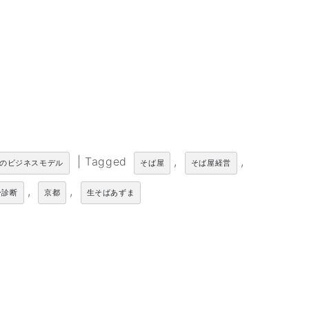
|
Tagged
,
,
のビジネスモデル
そば屋
そば屋経営
,
,
ー診断
京都
生そばあずま