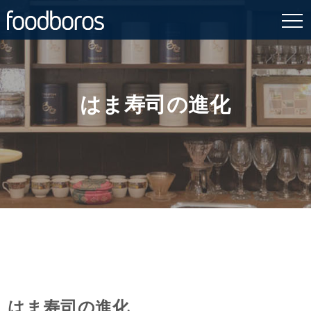
Skip
to
content
はま寿司の進化
はま寿司の進化