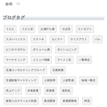
静岡
(3)
ブログタグ
うどん
うどん店
お値打ち感
そば店
コンセプト
スターバックス
ステーキ
セミナー
テイクアウト
バル
ビジネスモデル
ボリューム感
ポジショニング
マーケティング
メニュー戦略
ラーメン店
一番商品
五感コンサルティンググループ
五感刺激
五感刺激マーケティング
人材採用
人材育成
地域一番店
売上アップ
外食産業
居酒屋
差別化
新型コロナウィルス対策
新店開発
新業態開発
時流