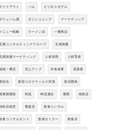
テイクアウト
バル
ビジネスモデル
ボリューム感
ポジショニング
マーケティング
メニュー戦略
ラーメン店
一番商品
五感コンサルティンググループ
五感刺激
五感刺激マーケティング
人材採用
人材育成
地域一番店
売上アップ
外食産業
居酒屋
差別化
新型コロナウィルス対策
新店開発
新業態開発
時流
時流適合
業態
焼肉店
焼肉店経営
繁盛店
飲食コンサル
飲食コンサルタント
飲食セミナー
飲食店