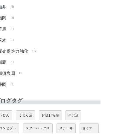
福井
(5)
福岡
(4)
群馬
(1)
茨木
(1)
販売促進力強化
(19)
那覇
(1)
那須塩原
(1)
静岡
(3)
ブログタグ
うどん
うどん店
お値打ち感
そば店
コンセプト
スターバックス
ステーキ
セミナー