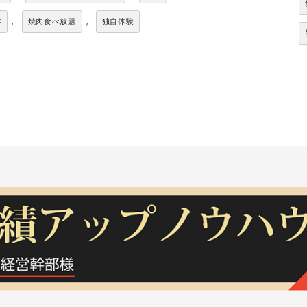
,
,
客
焼肉食べ放題
独自体験