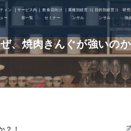
ティン
サービス内
飲食店向け
業種別経営コ
目的別経営コ
研究
ュー
容一覧
セミナー
ンサル
ンサル
強
なぜ、焼肉きんぐが強いのか
か？！