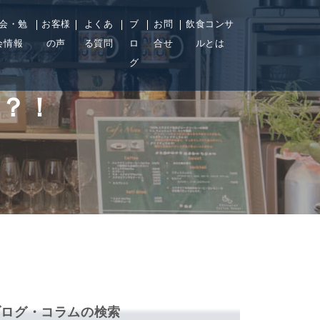
会・勉
お客様
よくあ
ブ
お問
飲食コンサ
会情報
の声
る質問
ロ
合せ
ルとは
グ
？！
ブログ・コラムの検索