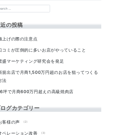
最近の投稿
値上げの際の注意点
口コミが圧倒的に多いお店がやっていること
繁盛マーケティング研究会を発足
新規出店で月商1,500万円超のお店を狙ってつくる
方法
16坪で月商600万円超えの高級焼肉店
ブログカテゴリー
お客様の声
(2)
オペレーション改善
(3)