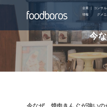
Skip
企業
コンサル
to
情報
グメニ
content
今
今なぜ、焼肉きんぐが強いの