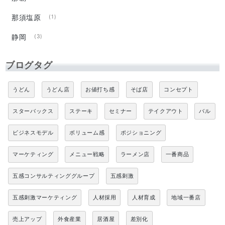
那須塩原
(1)
静岡
(3)
ブログタグ
うどん
うどん店
お値打ち感
そば店
コンセプト
スターバックス
ステーキ
セミナー
テイクアウト
バル
ビジネスモデル
ボリューム感
ポジショニング
マーケティング
メニュー戦略
ラーメン店
一番商品
五感コンサルティンググループ
五感刺激
五感刺激マーケティング
人材採用
人材育成
地域一番店
売上アップ
外食産業
居酒屋
差別化