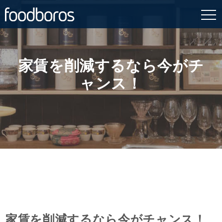
Skip
to
content
家賃を削減するなら今がチ
ャンス！
家賃を削減するなら今がチャンス！