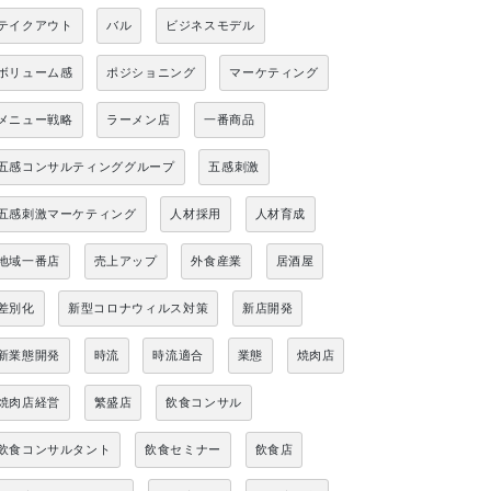
テイクアウト
バル
ビジネスモデル
ボリューム感
ポジショニング
マーケティング
メニュー戦略
ラーメン店
一番商品
五感コンサルティンググループ
五感刺激
五感刺激マーケティング
人材採用
人材育成
地域一番店
売上アップ
外食産業
居酒屋
差別化
新型コロナウィルス対策
新店開発
新業態開発
時流
時流適合
業態
焼肉店
焼肉店経営
繁盛店
飲食コンサル
飲食コンサルタント
飲食セミナー
飲食店