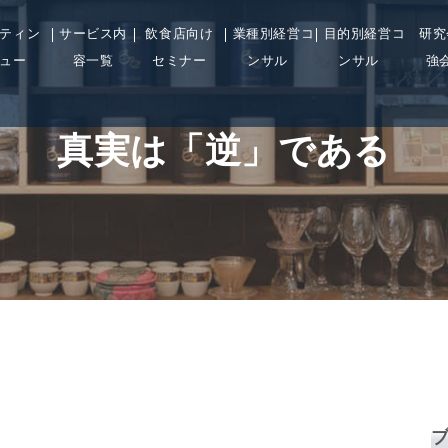
ティン
サービス内
飲食店向け
業種別経営コ
目的別経営コ
研究
ュー
容一覧
セミナー
ンサル
ンサル
強
真実は「逆」である