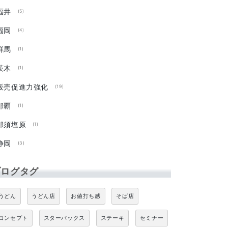
福井
(5)
福岡
(4)
群馬
(1)
茨木
(1)
販売促進力強化
(19)
那覇
(1)
那須塩原
(1)
静岡
(3)
ブログタグ
うどん
うどん店
お値打ち感
そば店
コンセプト
スターバックス
ステーキ
セミナー