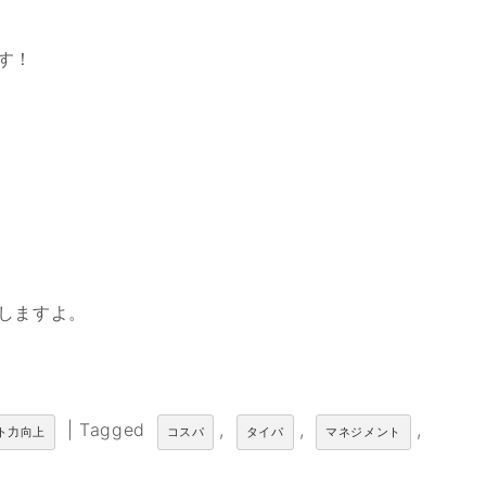
す！
しますよ。
|
Tagged
,
,
,
ト力向上
コスパ
タイパ
マネジメント