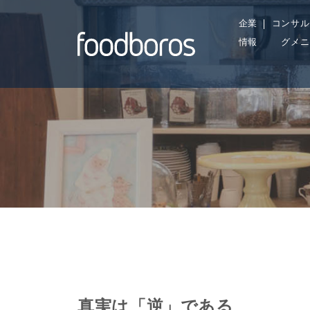
Skip
企業
コンサル
to
情報
グメニ
content
真実は「逆」である