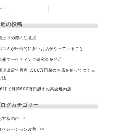
最近の投稿
値上げの際の注意点
口コミが圧倒的に多いお店がやっていること
繁盛マーケティング研究会を発足
新規出店で月商1,500万円超のお店を狙ってつくる
方法
16坪で月商600万円超えの高級焼肉店
ブログカテゴリー
お客様の声
(2)
オペレーション改善
(3)