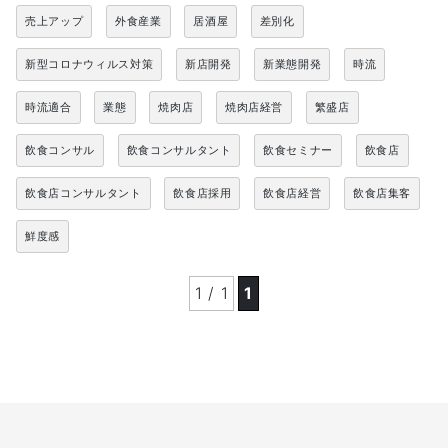
売上アップ
外食産業
居酒屋
差別化
新型コロナウィルス対策
新店開発
新業態開発
時流
時流適合
業態
焼肉店
焼肉店経営
繁盛店
飲食コンサル
飲食コンサルタント
飲食セミナー
飲食店
飲食店コンサルタント
飲食店採用
飲食店経営
飲食店集客
鮮度感
1 / 1
1