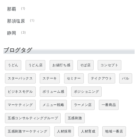
那覇
(1)
那須塩原
(1)
静岡
(3)
ブログタグ
うどん
うどん店
お値打ち感
そば店
コンセプト
スターバックス
ステーキ
セミナー
テイクアウト
バル
ビジネスモデル
ボリューム感
ポジショニング
マーケティング
メニュー戦略
ラーメン店
一番商品
五感コンサルティンググループ
五感刺激
五感刺激マーケティング
人材採用
人材育成
地域一番店