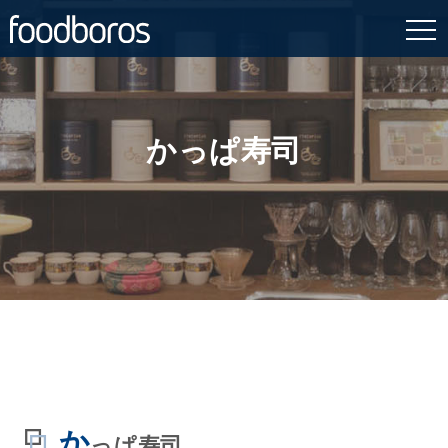
Skip
to
content
かっぱ寿司
か
っぱ寿司