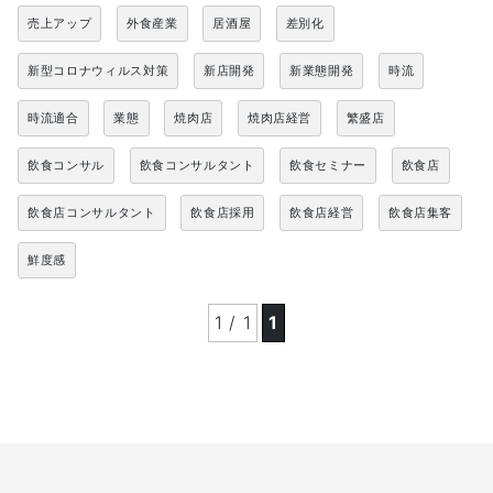
売上アップ
外食産業
居酒屋
差別化
新型コロナウィルス対策
新店開発
新業態開発
時流
時流適合
業態
焼肉店
焼肉店経営
繁盛店
飲食コンサル
飲食コンサルタント
飲食セミナー
飲食店
飲食店コンサルタント
飲食店採用
飲食店経営
飲食店集客
鮮度感
1 / 1
1