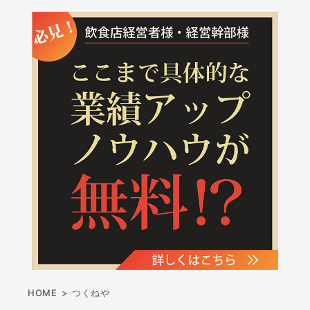
HOME
>
つくねや