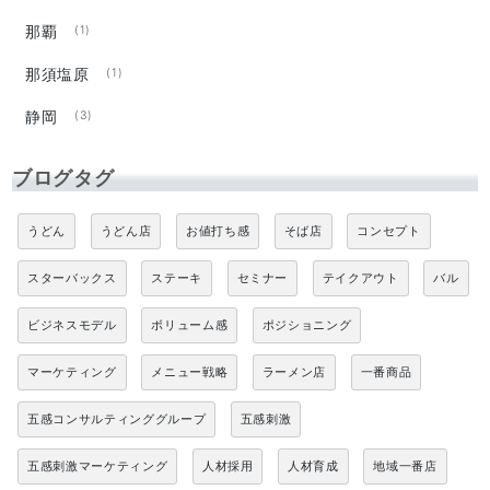
那覇
(1)
那須塩原
(1)
静岡
(3)
ブログタグ
うどん
うどん店
お値打ち感
そば店
コンセプト
スターバックス
ステーキ
セミナー
テイクアウト
バル
ビジネスモデル
ボリューム感
ポジショニング
マーケティング
メニュー戦略
ラーメン店
一番商品
五感コンサルティンググループ
五感刺激
五感刺激マーケティング
人材採用
人材育成
地域一番店