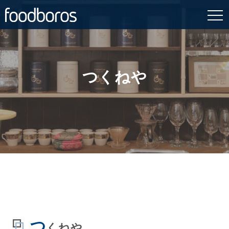
Skip
to
content
つくねや
つ
くねや