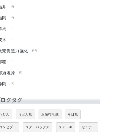
福井
(5)
福岡
(4)
群馬
(1)
茨木
(1)
販売促進力強化
(19)
那覇
(1)
那須塩原
(1)
静岡
(3)
ブログタグ
うどん
うどん店
お値打ち感
そば店
コンセプト
スターバックス
ステーキ
セミナー