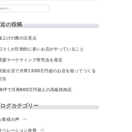
最近の投稿
値上げの際の注意点
口コミが圧倒的に多いお店がやっていること
繁盛マーケティング研究会を発足
新規出店で月商1,500万円超のお店を狙ってつくる
方法
16坪で月商600万円超えの高級焼肉店
ブログカテゴリー
お客様の声
(2)
オペレーション改善
(3)