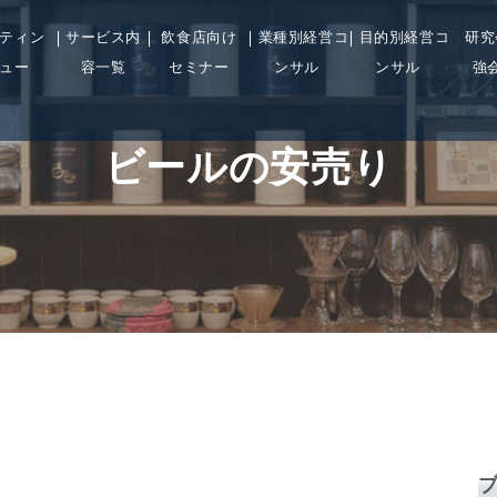
ティン
サービス内
飲食店向け
業種別経営コ
目的別経営コ
研究
ュー
容一覧
セミナー
ンサル
ンサル
強
ビールの安売り