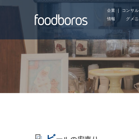
Skip
企業
コンサル
to
情報
グメニ
content
ビ