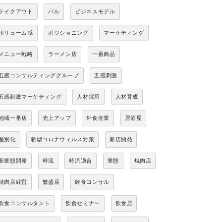
テイクアウト
バル
ビジネスモデル
ボリューム感
ポジショニング
マーケティング
メニュー戦略
ラーメン店
一番商品
五感コンサルティンググループ
五感刺激
五感刺激マーケティング
人材採用
人材育成
地域一番店
売上アップ
外食産業
居酒屋
差別化
新型コロナウィルス対策
新店開発
新業態開発
時流
時流適合
業態
焼肉店
焼肉店経営
繁盛店
飲食コンサル
飲食コンサルタント
飲食セミナー
飲食店