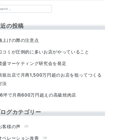
最近の投稿
値上げの際の注意点
口コミが圧倒的に多いお店がやっていること
繁盛マーケティング研究会を発足
新規出店で月商1,500万円超のお店を狙ってつくる
方法
16坪で月商600万円超えの高級焼肉店
ブログカテゴリー
お客様の声
(2)
オペレーション改善
(3)