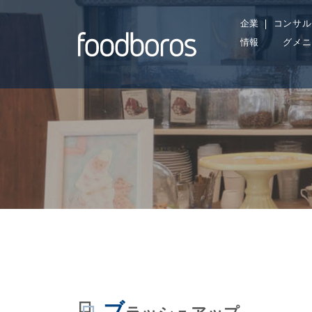
Skip
企業
コンサル
to
情報
グメニ
content
ブ