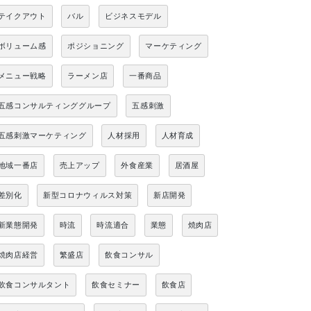
テイクアウト
バル
ビジネスモデル
ボリューム感
ポジショニング
マーケティング
メニュー戦略
ラーメン店
一番商品
五感コンサルティンググループ
五感刺激
五感刺激マーケティング
人材採用
人材育成
地域一番店
売上アップ
外食産業
居酒屋
差別化
新型コロナウィルス対策
新店開発
新業態開発
時流
時流適合
業態
焼肉店
焼肉店経営
繁盛店
飲食コンサル
飲食コンサルタント
飲食セミナー
飲食店