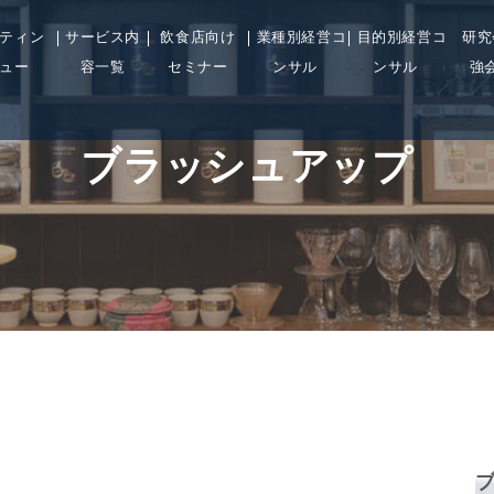
ティン
サービス内
飲食店向け
業種別経営コ
目的別経営コ
研究
ュー
容一覧
セミナー
ンサル
ンサル
強
ブラッシュアップ