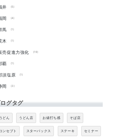
福井
(5)
福岡
(4)
群馬
(1)
茨木
(1)
販売促進力強化
(19)
那覇
(1)
那須塩原
(1)
静岡
(3)
ブログタグ
うどん
うどん店
お値打ち感
そば店
コンセプト
スターバックス
ステーキ
セミナー