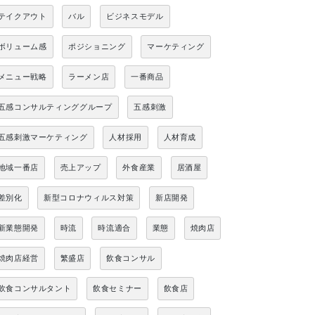
テイクアウト
バル
ビジネスモデル
ボリューム感
ポジショニング
マーケティング
メニュー戦略
ラーメン店
一番商品
五感コンサルティンググループ
五感刺激
五感刺激マーケティング
人材採用
人材育成
地域一番店
売上アップ
外食産業
居酒屋
差別化
新型コロナウィルス対策
新店開発
新業態開発
時流
時流適合
業態
焼肉店
焼肉店経営
繁盛店
飲食コンサル
飲食コンサルタント
飲食セミナー
飲食店