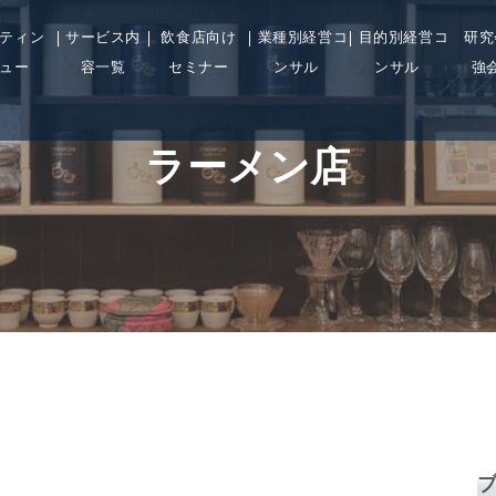
ティン
サービス内
飲食店向け
業種別経営コ
目的別経営コ
研究
ュー
容一覧
セミナー
ンサル
ンサル
強
ラーメン店