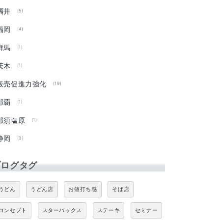
福井
(5)
福岡
(4)
群馬
(1)
茨木
(1)
販売促進力強化
(19)
那覇
(1)
那須塩原
(1)
静岡
(3)
ブログタグ
うどん
うどん店
お値打ち感
そば店
コンセプト
スターバックス
ステーキ
セミナー