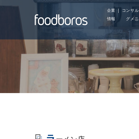
Skip
企業
コンサル
to
情報
グメニ
content
ラ