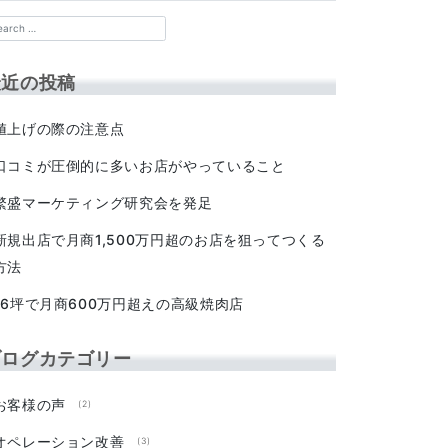
最近の投稿
値上げの際の注意点
口コミが圧倒的に多いお店がやっていること
繁盛マーケティング研究会を発足
新規出店で月商1,500万円超のお店を狙ってつくる
方法
16坪で月商600万円超えの高級焼肉店
ブログカテゴリー
お客様の声
(2)
オペレーション改善
(3)