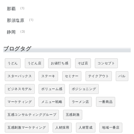
那覇
(1)
那須塩原
(1)
静岡
(3)
ブログタグ
うどん
うどん店
お値打ち感
そば店
コンセプト
スターバックス
ステーキ
セミナー
テイクアウト
バル
ビジネスモデル
ボリューム感
ポジショニング
マーケティング
メニュー戦略
ラーメン店
一番商品
五感コンサルティンググループ
五感刺激
五感刺激マーケティング
人材採用
人材育成
地域一番店