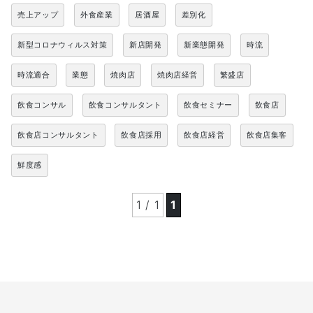
売上アップ
外食産業
居酒屋
差別化
新型コロナウィルス対策
新店開発
新業態開発
時流
時流適合
業態
焼肉店
焼肉店経営
繁盛店
飲食コンサル
飲食コンサルタント
飲食セミナー
飲食店
飲食店コンサルタント
飲食店採用
飲食店経営
飲食店集客
鮮度感
1 / 1
1