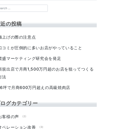
最近の投稿
値上げの際の注意点
口コミが圧倒的に多いお店がやっていること
繁盛マーケティング研究会を発足
新規出店で月商1,500万円超のお店を狙ってつくる
方法
16坪で月商600万円超えの高級焼肉店
ブログカテゴリー
お客様の声
(2)
オペレーション改善
(3)