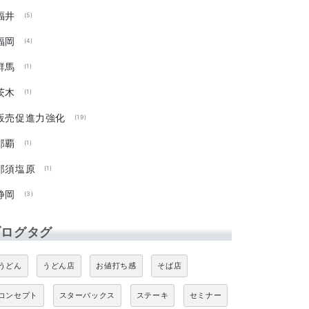
福井
(5)
福岡
(4)
群馬
(1)
茨木
(1)
販売促進力強化
(19)
那覇
(1)
那須塩原
(1)
静岡
(3)
ブログタグ
うどん
うどん店
お値打ち感
そば店
コンセプト
スターバックス
ステーキ
セミナー