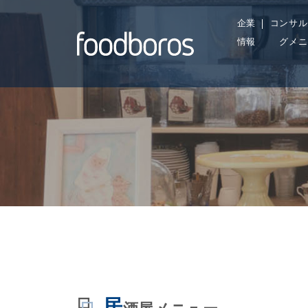
Skip
企業
コンサル
to
情報
グメニ
content
居