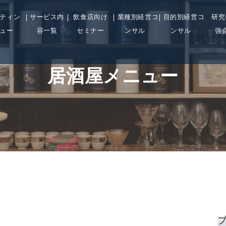
ティン
サービス内
飲食店向け
業種別経営コ
目的別経営コ
研究
ュー
容一覧
セミナー
ンサル
ンサル
強
居酒屋メニュー