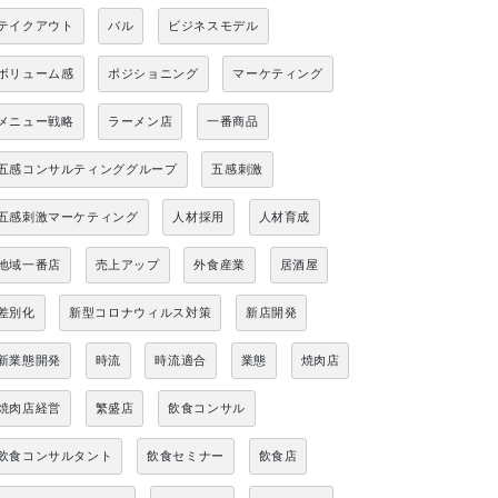
テイクアウト
バル
ビジネスモデル
ボリューム感
ポジショニング
マーケティング
メニュー戦略
ラーメン店
一番商品
五感コンサルティンググループ
五感刺激
五感刺激マーケティング
人材採用
人材育成
地域一番店
売上アップ
外食産業
居酒屋
差別化
新型コロナウィルス対策
新店開発
新業態開発
時流
時流適合
業態
焼肉店
焼肉店経営
繁盛店
飲食コンサル
飲食コンサルタント
飲食セミナー
飲食店