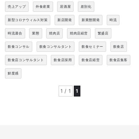
売上アップ
外食産業
居酒屋
差別化
新型コロナウィルス対策
新店開発
新業態開発
時流
時流適合
業態
焼肉店
焼肉店経営
繁盛店
飲食コンサル
飲食コンサルタント
飲食セミナー
飲食店
飲食店コンサルタント
飲食店採用
飲食店経営
飲食店集客
鮮度感
1 / 1
1