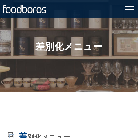
Skip
to
content
差別化メニュー
差
別化メニュー