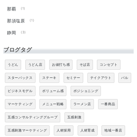
那覇
(1)
那須塩原
(1)
静岡
(3)
ブログタグ
うどん
うどん店
お値打ち感
そば店
コンセプト
スターバックス
ステーキ
セミナー
テイクアウト
バル
ビジネスモデル
ボリューム感
ポジショニング
マーケティング
メニュー戦略
ラーメン店
一番商品
五感コンサルティンググループ
五感刺激
五感刺激マーケティング
人材採用
人材育成
地域一番店