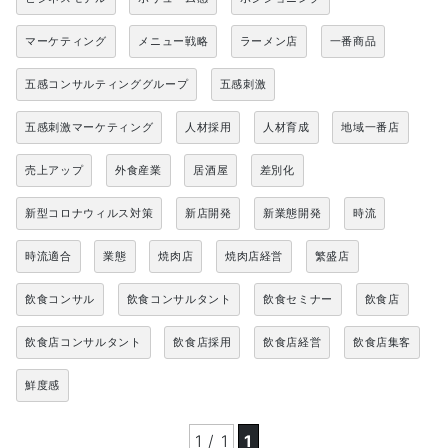
マーケティング
メニュー戦略
ラーメン店
一番商品
五感コンサルティンググループ
五感刺激
五感刺激マーケティング
人材採用
人材育成
地域一番店
売上アップ
外食産業
居酒屋
差別化
新型コロナウィルス対策
新店開発
新業態開発
時流
時流適合
業態
焼肉店
焼肉店経営
繁盛店
飲食コンサル
飲食コンサルタント
飲食セミナー
飲食店
飲食店コンサルタント
飲食店採用
飲食店経営
飲食店集客
鮮度感
1 / 1
1