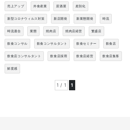
売上アップ
外食産業
居酒屋
差別化
新型コロナウィルス対策
新店開発
新業態開発
時流
時流適合
業態
焼肉店
焼肉店経営
繁盛店
飲食コンサル
飲食コンサルタント
飲食セミナー
飲食店
飲食店コンサルタント
飲食店採用
飲食店経営
飲食店集客
鮮度感
1 / 1
1