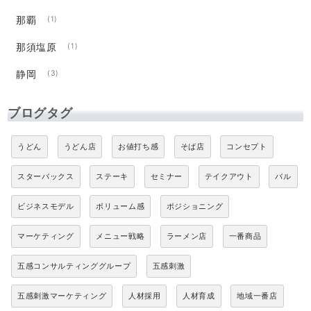
那覇
(1)
那須塩原
(1)
静岡
(3)
ブログタグ
うどん
うどん店
お値打ち感
そば店
コンセプト
スターバックス
ステーキ
セミナー
テイクアウト
バル
ビジネスモデル
ボリューム感
ポジショニング
マーケティング
メニュー戦略
ラーメン店
一番商品
五感コンサルティンググループ
五感刺激
五感刺激マーケティング
人材採用
人材育成
地域一番店