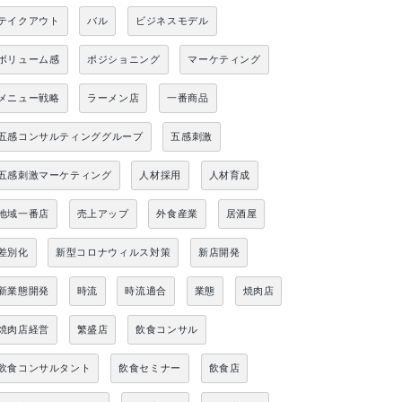
テイクアウト
バル
ビジネスモデル
ボリューム感
ポジショニング
マーケティング
メニュー戦略
ラーメン店
一番商品
五感コンサルティンググループ
五感刺激
五感刺激マーケティング
人材採用
人材育成
地域一番店
売上アップ
外食産業
居酒屋
差別化
新型コロナウィルス対策
新店開発
新業態開発
時流
時流適合
業態
焼肉店
焼肉店経営
繁盛店
飲食コンサル
飲食コンサルタント
飲食セミナー
飲食店