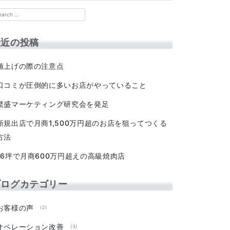
最近の投稿
値上げの際の注意点
口コミが圧倒的に多いお店がやっていること
繁盛マーケティング研究会を発足
新規出店で月商1,500万円超のお店を狙ってつくる
方法
16坪で月商600万円超えの高級焼肉店
ブログカテゴリー
お客様の声
(2)
オペレーション改善
(3)