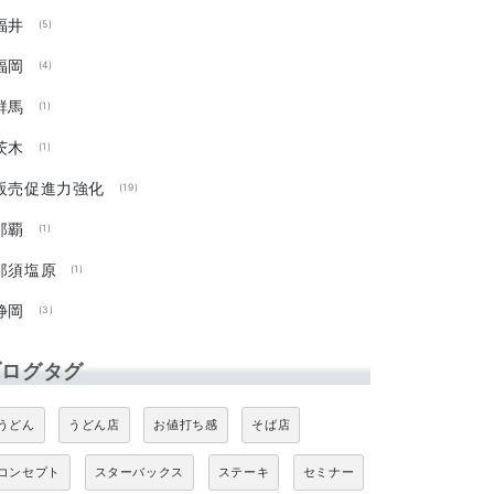
福井
(5)
福岡
(4)
群馬
(1)
茨木
(1)
販売促進力強化
(19)
那覇
(1)
那須塩原
(1)
静岡
(3)
ブログタグ
うどん
うどん店
お値打ち感
そば店
コンセプト
スターバックス
ステーキ
セミナー