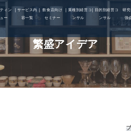
ティン
サービス内
飲食店向け
業種別経営コ
目的別経営コ
研究
ュー
容一覧
セミナー
ンサル
ンサル
強
繁盛アイデア