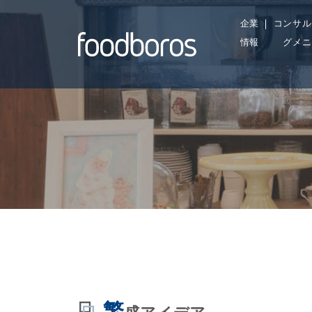
Skip
企業
コンサル
to
情報
グメニ
content
繁