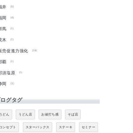
福井
(5)
福岡
(4)
群馬
(1)
茨木
(1)
販売促進力強化
(19)
那覇
(1)
那須塩原
(1)
静岡
(3)
ブログタグ
うどん
うどん店
お値打ち感
そば店
コンセプト
スターバックス
ステーキ
セミナー