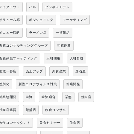
テイクアウト
バル
ビジネスモデル
ボリューム感
ポジショニング
マーケティング
メニュー戦略
ラーメン店
一番商品
五感コンサルティンググループ
五感刺激
五感刺激マーケティング
人材採用
人材育成
地域一番店
売上アップ
外食産業
居酒屋
差別化
新型コロナウィルス対策
新店開発
新業態開発
時流
時流適合
業態
焼肉店
焼肉店経営
繁盛店
飲食コンサル
飲食コンサルタント
飲食セミナー
飲食店