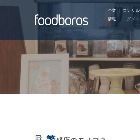
Skip
企業
コンサル
to
情報
グメニ
content
繁