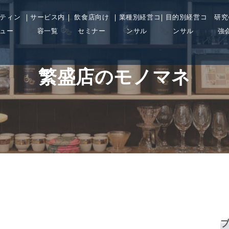
ティン
サービス内
飲食店向け
業種別経営コ
目的別経営コ
研究
ュー
容一覧
セミナー
ンサル
ンサル
強
繁盛店のモノマネ