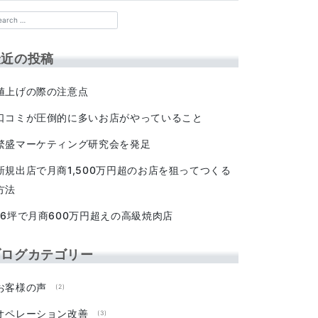
最近の投稿
値上げの際の注意点
口コミが圧倒的に多いお店がやっていること
繁盛マーケティング研究会を発足
新規出店で月商1,500万円超のお店を狙ってつくる
方法
16坪で月商600万円超えの高級焼肉店
ブログカテゴリー
お客様の声
(2)
オペレーション改善
(3)