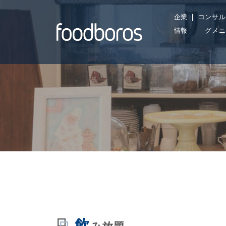
Skip
企業
コンサル
to
情報
グメニ
content
飲