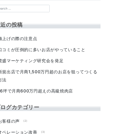
最近の投稿
値上げの際の注意点
口コミが圧倒的に多いお店がやっていること
繁盛マーケティング研究会を発足
新規出店で月商1,500万円超のお店を狙ってつくる
方法
16坪で月商600万円超えの高級焼肉店
ブログカテゴリー
お客様の声
(2)
オペレーション改善
(3)