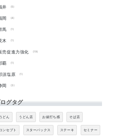
福井
(5)
福岡
(4)
群馬
(1)
茨木
(1)
販売促進力強化
(19)
那覇
(1)
那須塩原
(1)
静岡
(3)
ブログタグ
うどん
うどん店
お値打ち感
そば店
コンセプト
スターバックス
ステーキ
セミナー