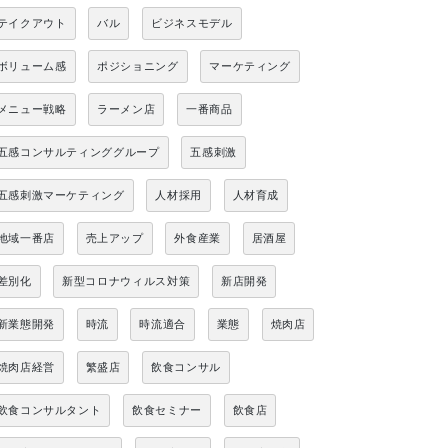
テイクアウト
バル
ビジネスモデル
ボリューム感
ポジショニング
マーケティング
メニュー戦略
ラーメン店
一番商品
五感コンサルティンググループ
五感刺激
五感刺激マーケティング
人材採用
人材育成
地域一番店
売上アップ
外食産業
居酒屋
差別化
新型コロナウィルス対策
新店開発
新業態開発
時流
時流適合
業態
焼肉店
焼肉店経営
繁盛店
飲食コンサル
飲食コンサルタント
飲食セミナー
飲食店