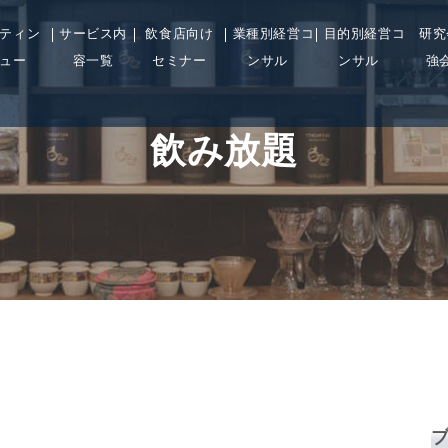
ティン
サービス内
飲食店向け
業種別経営コ
目的別経営コ
研究
ュー
容一覧
セミナー
ンサル
ンサル
強
飲み放題