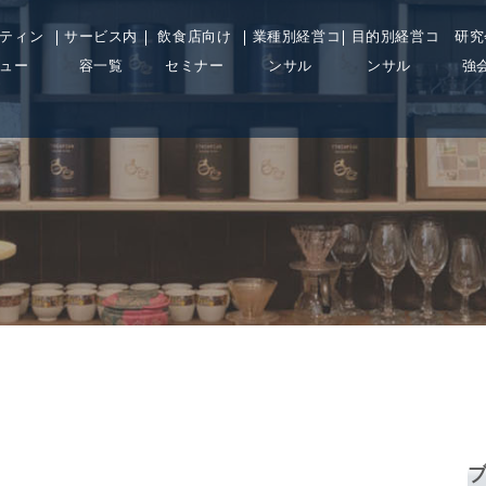
ティン
サービス内
飲食店向け
業種別経営コ
目的別経営コ
研究
ュー
容一覧
セミナー
ンサル
ンサル
強
: Undefined property:
blic_html/wp-
on
/ho
24
Warning
WP_Post_Type::$count
line
cont
in