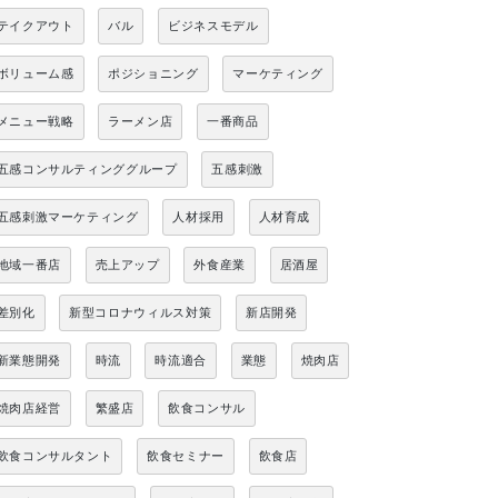
テイクアウト
バル
ビジネスモデル
ボリューム感
ポジショニング
マーケティング
メニュー戦略
ラーメン店
一番商品
五感コンサルティンググループ
五感刺激
五感刺激マーケティング
人材採用
人材育成
地域一番店
売上アップ
外食産業
居酒屋
差別化
新型コロナウィルス対策
新店開発
新業態開発
時流
時流適合
業態
焼肉店
焼肉店経営
繁盛店
飲食コンサル
飲食コンサルタント
飲食セミナー
飲食店