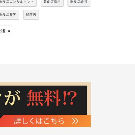
飲食店コンサルタント
飲食店採用
飲食店経営
飲食店集客
鮮度感
後 »