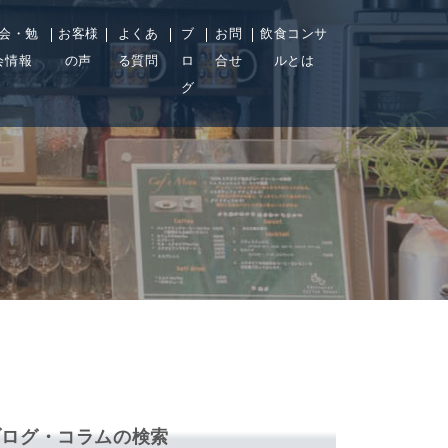
会・勉
お客様
よくあ
ブ
お問
飲食コンサ
会情報
の声
る質問
ロ
合せ
ルとは
グ
me/foodboros/foodboros.com/public_html/wp-
on
25
ent/themes/food-b/archive.php
line
ブログ・コラムの検索