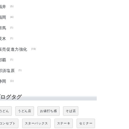
福井
(5)
福岡
(4)
群馬
(1)
茨木
(1)
販売促進力強化
(19)
那覇
(1)
那須塩原
(1)
静岡
(3)
ブログタグ
うどん
うどん店
お値打ち感
そば店
コンセプト
スターバックス
ステーキ
セミナー