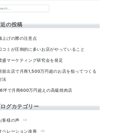
最近の投稿
値上げの際の注意点
口コミが圧倒的に多いお店がやっていること
繁盛マーケティング研究会を発足
新規出店で月商1,500万円超のお店を狙ってつくる
方法
16坪で月商600万円超えの高級焼肉店
ブログカテゴリー
お客様の声
(2)
オペレーション改善
(3)