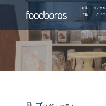
Skip
企業
コンサル
to
情報
グメニ
content
efined property:
/home/foodboros/foodboros.com/pu
st_Type::$term_id
content/themes/food-b/archive.php
ブ