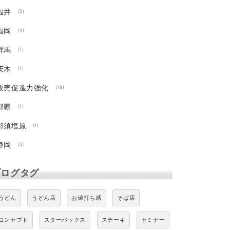
福井
(5)
福岡
(4)
群馬
(1)
茨木
(1)
販売促進力強化
(19)
那覇
(1)
那須塩原
(1)
静岡
(3)
ブログタグ
うどん
うどん店
お値打ち感
そば店
コンセプト
スターバックス
ステーキ
セミナー