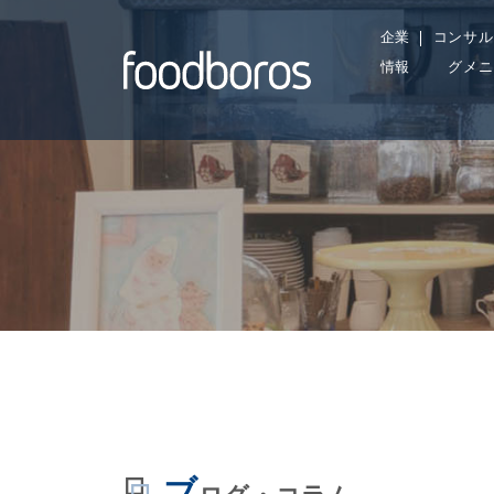
Skip
企業
コンサル
to
情報
グメニ
content
efined property:
/home/foodboros/foodboros.com/pu
st_Type::$term_id
content/themes/food-b/archive.php
ブ