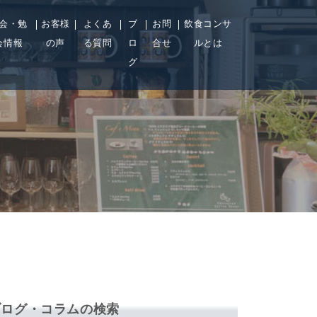
会・勉
お客様
よくあ
ブ
お問
飲食コンサ
会情報
の声
る質問
ロ
合せ
ルとは
グ
me/foodboros/foodboros.com/public_html/wp-
on
25
ent/themes/food-b/archive.php
line
ブログ・コラムの検索