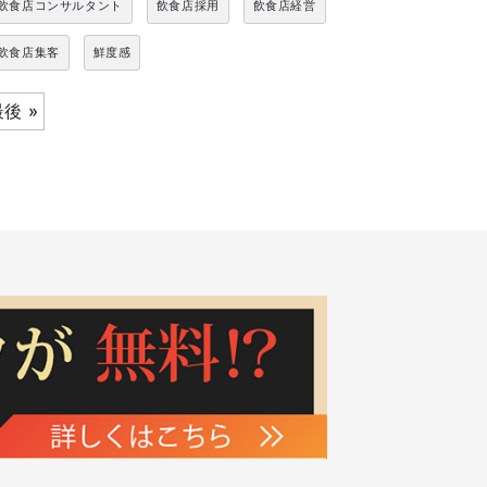
飲食店コンサルタント
飲食店採用
飲食店経営
飲食店集客
鮮度感
後 »