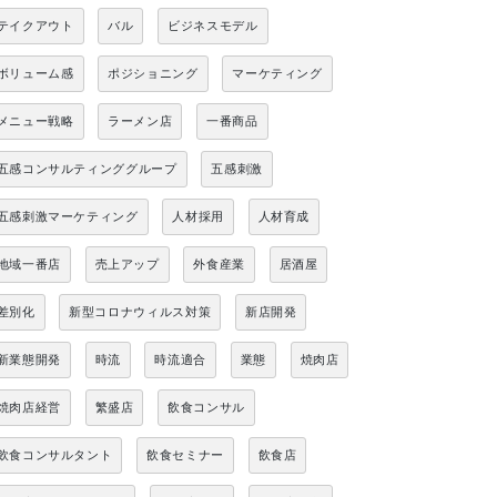
テイクアウト
バル
ビジネスモデル
ボリューム感
ポジショニング
マーケティング
メニュー戦略
ラーメン店
一番商品
五感コンサルティンググループ
五感刺激
五感刺激マーケティング
人材採用
人材育成
地域一番店
売上アップ
外食産業
居酒屋
差別化
新型コロナウィルス対策
新店開発
新業態開発
時流
時流適合
業態
焼肉店
焼肉店経営
繁盛店
飲食コンサル
飲食コンサルタント
飲食セミナー
飲食店