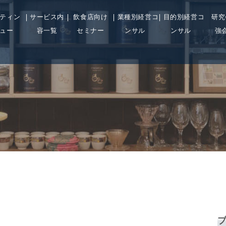
ティン
サービス内
飲食店向け
業種別経営コ
目的別経営コ
研究
ュー
容一覧
セミナー
ンサル
ンサル
強
: Undefined property:
blic_html/wp-
on
/ho
24
Warning
WP_Post_Type::$count
line
cont
in