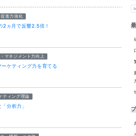
売促進力強化
の2ヵ月で反響2.5倍！
・マネジメント力向上
マーケティング力を育てる
ケティング理論
な「分析力」