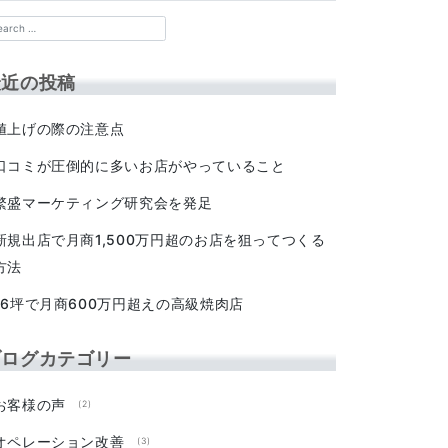
最近の投稿
値上げの際の注意点
口コミが圧倒的に多いお店がやっていること
繁盛マーケティング研究会を発足
新規出店で月商1,500万円超のお店を狙ってつくる
方法
16坪で月商600万円超えの高級焼肉店
ブログカテゴリー
お客様の声
(2)
オペレーション改善
(3)