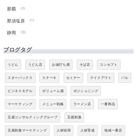
那覇
(1)
那須塩原
(1)
静岡
(3)
ブログタグ
うどん
うどん店
お値打ち感
そば店
コンセプト
スターバックス
ステーキ
セミナー
テイクアウト
バル
ビジネスモデル
ボリューム感
ポジショニング
マーケティング
メニュー戦略
ラーメン店
一番商品
五感コンサルティンググループ
五感刺激
五感刺激マーケティング
人材採用
人材育成
地域一番店