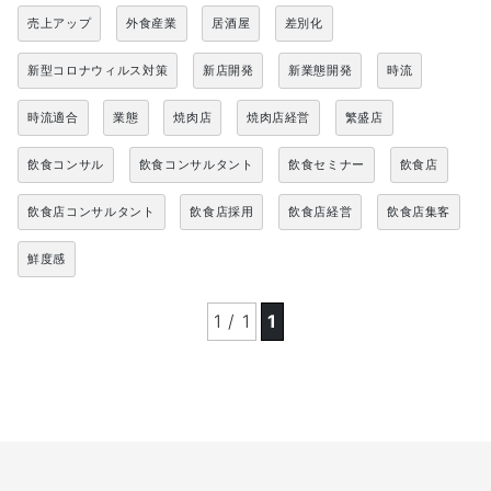
売上アップ
外食産業
居酒屋
差別化
新型コロナウィルス対策
新店開発
新業態開発
時流
時流適合
業態
焼肉店
焼肉店経営
繁盛店
飲食コンサル
飲食コンサルタント
飲食セミナー
飲食店
飲食店コンサルタント
飲食店採用
飲食店経営
飲食店集客
鮮度感
1 / 1
1