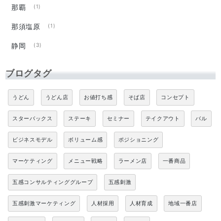
那覇
(1)
那須塩原
(1)
静岡
(3)
ブログタグ
うどん
うどん店
お値打ち感
そば店
コンセプト
スターバックス
ステーキ
セミナー
テイクアウト
バル
ビジネスモデル
ボリューム感
ポジショニング
マーケティング
メニュー戦略
ラーメン店
一番商品
五感コンサルティンググループ
五感刺激
五感刺激マーケティング
人材採用
人材育成
地域一番店