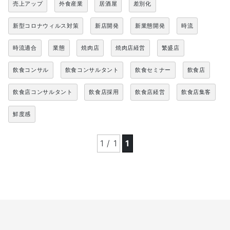
売上アップ
外食産業
居酒屋
差別化
新型コロナウィルス対策
新店開発
新業態開発
時流
時流適合
業態
焼肉店
焼肉店経営
繁盛店
飲食コンサル
飲食コンサルタント
飲食セミナー
飲食店
飲食店コンサルタント
飲食店採用
飲食店経営
飲食店集客
鮮度感
1 / 1
1