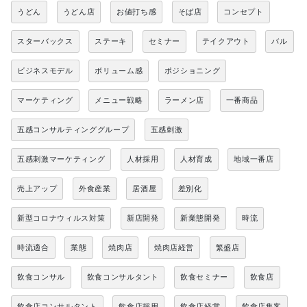
うどん
うどん店
お値打ち感
そば店
コンセプト
スターバックス
ステーキ
セミナー
テイクアウト
バル
ビジネスモデル
ボリューム感
ポジショニング
マーケティング
メニュー戦略
ラーメン店
一番商品
五感コンサルティンググループ
五感刺激
五感刺激マーケティング
人材採用
人材育成
地域一番店
売上アップ
外食産業
居酒屋
差別化
新型コロナウィルス対策
新店開発
新業態開発
時流
時流適合
業態
焼肉店
焼肉店経営
繁盛店
飲食コンサル
飲食コンサルタント
飲食セミナー
飲食店
飲食店コンサルタント
飲食店採用
飲食店経営
飲食店集客