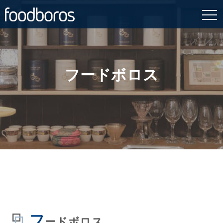
Skip
to
content
フードボロス
フ
ードボロス